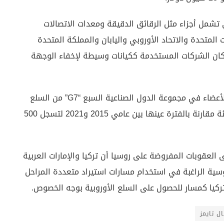
تشمل أجزاء مثل الرقائق الدقيقة ومعدات الاتصالات
المتحدة والاتحاد الأوروبي واليابان والمملكة المتحدة
كان الشركات المستخدمة ككيانات وسيطة لإخفاء الوجهة
وأكدت فايننشال تايمز أن صادرات تركيا إلى الدول الأعضاء في مجموعة الدول الصناعية السبع “G7” من السلع
ذات الأولوية المرتفعة ارتفعت بأكثر من 60 في المئة مقارنة بالفترة عينها بين عامي 2015 و2021 لتسجل 500
عقوبات المفروضة على روسيا أن تركيا والإمارات العربية
ة الراغبة في استخدام مسارات استيراد متعددة المراحل
تركيا كمسار للحصول على السلع الأوروبية بوجه الخصوص.
ل تايمز