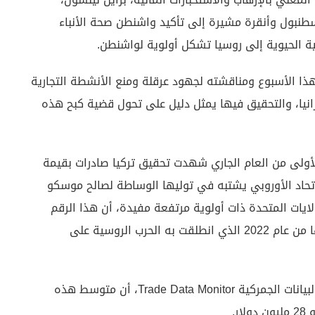
سطنبول وأنقرة مشيرة إلى تأكيد واشنطن صحة الأنباء
كية الحيوية إلى روسيا تشكل أولوية لواشنطن.
هذا الأسبوع ومناقشته لجهود عرقلة ومنع الأنشطة التجارية
انيا، والتحقيق فيها يمثل دليل على تحول قضية كبح هذه
أولى من العام الجاري شهدت تحقيق تركيا صادرات بقيمة
لاتحاد الأوروبي يشتبه في توليها الوساطة لصالح موسكو
يات المتحدة ذات أولوية مرتفعة مفيدة، أن هذا الرقم
يشكل ثلاثة أضعاف ما كان عليه خلال الفترة نفسها من عام 2022 الذي انطلقت به الحرب الروسية على
وكشف تحليل الصحيفة المستند على بيانات قاعدة البيانات الجمركية Trade Data Monitor، أن متوسط هذه