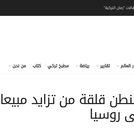
الات “زمان التركية”
ر العالم
تقارير
رياضة
مطبخ تركي
كتاب
من نحن
شنطن قلقة من تزايد مبيعا
ى روسيا