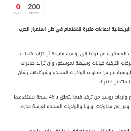
0
200
VIEWS
مشاركة
 البريطانية ادعاءات مثيرة للاهتمام في ظل استمرار الحرب
ت العسكرية من تركيا إلى روسيا، مفيدة أن تزايد شحنات
كات التركية كيانات وسيطة لموسكو، وأن تزايد صادرات
الروسية عزز من مخاوف الولايات المتحدة وشركاءها، بشأن
لمنتجين الاتراك.
وأوضحت فايننشال تايمز أن التجارة المتزايدة وارتفاع واردات روسيا من تركيا فيما يتعلق بـ 45 سلعة يستخدمها
وعزز من محاولات أوروبا والولايات المتحدة لعرقلة قدرة
المعني بالإرهاب والاستخبارات المالية، براين نيلسون،