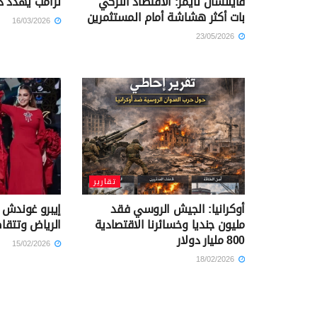
فايننشال تايمز: الاقتصاد التركي
ترامب يهدد دو
بات أكثر هشاشة أمام المستثمرين
16/03/2026
23/05/2026
تقارير
أوكرانيا: الجيش الروسي فقد
إيبرو غوندش
مليون جنديا وخسائرنا الاقتصادية
الرياض وتتقاضى 20 ملي
800 مليار دولار
15/02/2026
18/02/2026