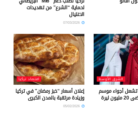
ل الناتو
تركيا تطلب دعم “MI6” البريطاني
لحماية “الشرع” من تهديدات
الاغتيال
07/03/2026
الشرق الأوسط
اقتصاد تركيا
 تشعل أجواء موسم
إعلان أسعار “خبز رمضان” في تركيا
ون ليرة
وزيادة مرتقبة بالمدن الكبرى
05/02/2026