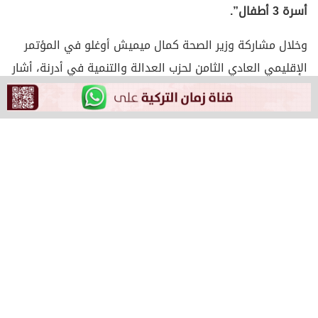
أسرة 3 أطفال”.
وخلال مشاركة وزير الصحة كمال ميميش أوغلو في المؤتمر
الإقليمي العادي الثامن لحزب العدالة والتنمية في أدرنة، أشار
ميميش أوغلو إلى أن المجتمع يعاني من 3 مخاطر بحاجة إلى
حلها، الأول هو الخمول والوزن الزائد، لأن 60 في المائة من
المجتمع يعانون من زيادة الوزن، ثانيًا؛ التدخين وإدمان المواد
المخدرة بالإضافة إلى إدمان الإنترنت الذي أصيب به الأطفال
الأتراك الآن، ثالثًا الأسرة، حيث أن العائلة التركية تتقلص، عدد
السكان يتناقص، واليوم، انخفض معدل الخصوبة لدينا إلى
أقل من 1.5″.
وذكر ميميش أوغلو أن هذا يدل على أن عدد السكان الأتراك
يتناقص في المستقبل، وليس الشيخوخة؛ وهذا خطر، اليوم،
المجرمون الذين قتلوا 45 ألف شخص، الذين نسميهم حضارة