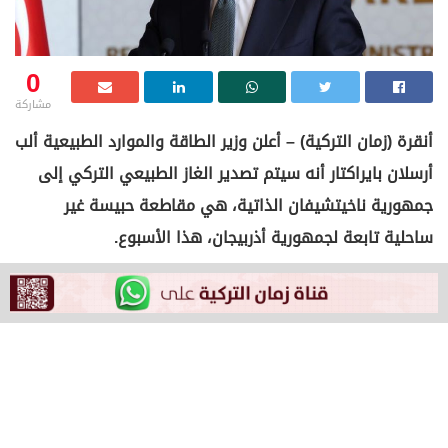
0
مشاركة
أنقرة (زمان التركية) – أعلن وزير الطاقة والموارد الطبيعية ألب
أرسلان بايراكتار أنه سيتم تصدير الغاز الطبيعي التركي إلى
جمهورية ناخيتشيفان الذاتية، هي مقاطعة حبيسة غير
ساحلية تابعة لجمهورية أذربيجان، هذا الأسبوع.
وأجاب بيرقدار على أسئلة وكالة أنباء الأناضول في موسكو،
عاصمة روسيا، التي زارها لعقد اجتماعات.
وأشار بايراكتار إلى أن تعاون تركيا مع روسيا في مجال الطاقة
يعود إلى سنوات عديدة، مؤكدا أنه بالإضافة إلى الغاز
الطبيعي والنفط، فإن التعاون في مجال الطاقة النووية مهم