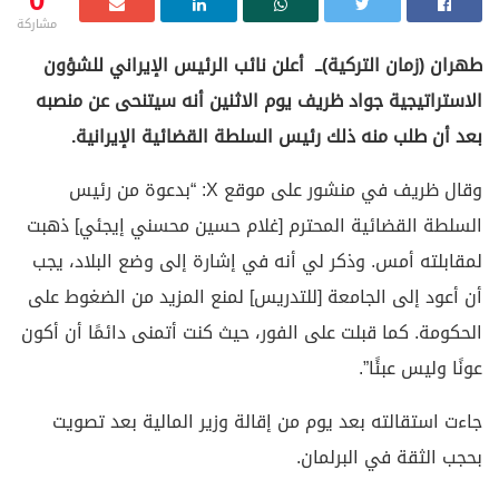
0
مشاركة
طهران (زمان التركية)ــ أعلن نائب الرئيس الإيراني للشؤون
الاستراتيجية جواد ظريف يوم الاثنين أنه سيتنحى عن منصبه
بعد أن طلب منه ذلك رئيس السلطة القضائية الإيرانية.
وقال ظريف في منشور على موقع X: “بدعوة من رئيس
السلطة القضائية المحترم [غلام حسين محسني إيجئي] ذهبت
لمقابلته أمس. وذكر لي أنه في إشارة إلى وضع البلاد، يجب
أن أعود إلى الجامعة [للتدريس] لمنع المزيد من الضغوط على
الحكومة. كما قبلت على الفور، حيث كنت أتمنى دائمًا أن أكون
عونًا وليس عبئًا”.
جاءت استقالته بعد يوم من إقالة وزير المالية بعد تصويت
بحجب الثقة في البرلمان.