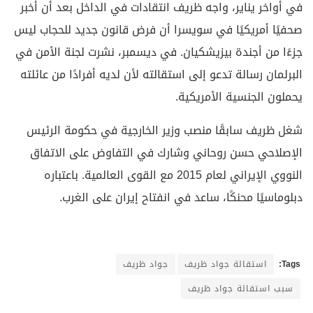
في أواخر يناير، واجه ظريف انتقادات في الداخل بعد أن أخبر
صحفيًا أمريكيًا في سويسرا أن فرض قانون جديد للحجاب ليس
جزءًا من أجندة بيزيشكيان. في ديسمبر، نشرت لجنة الأمن في
البرلمان رسالة تدعو إلى استقالته لأن لديه أفرادًا من عائلته
يحملون الجنسية الأمريكية.
شغل ظريف سابقًا منصب وزير الخارجية في حكومة الرئيس
الإصلاحي حسن روحاني وشارك في التفاوض على الاتفاق
النووي الإيراني لعام 2015 مع القوى العالمية. باعتباره
دبلوماسيًا محنكًا، ساعد في انفتاح إيران على الغرب.
Tags:
استقالة جواد ظريف
جواد ظريف
سبب استقالة جواد ظريف