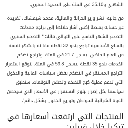
الشهري و35.10 في المئة على الصعيد السنوي.
من جانبه، نشر وزير الخزانة والمالية، محمد شيمشاك، تغريدة
عبر حسابه بمنصة إكس أشار خلالها إلى تراجع معدلات
التضخم للشهر التاسع على التوالي قائلا: “ التضخم السنوي
بالسلع الأساسية تراجع بنحو 32 نقطة مقارنة بالشهر نفسه
من العام الماضي ليسجل 21.7 في المئة. وتراجع تضخم
الخدمات بنحو 35 نقطة ليسجل 59.8 في المئة. نتوقع استمرار
التراجع المستقر في التضخم بفضل سياسات المالية والدخول
التي تدعم عملية كبح التضخم وتحسّن التوقعات. سنطبق
سياستنا بكل إصرار لبلوغ الاستقرار في الأسعار الذي سيحصن
القوة الشرائية للمواطن وتوزيع الدخول بشكل دائم”.
المنتجات التي ارتفعت أسعارها في
تركيا خلال فبراير: