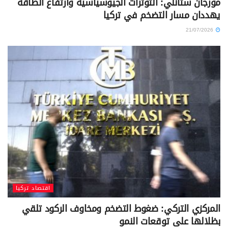
مورجان ستانلي: التوترات الجيوسياسية وارتفاع الطاقة
يهددان مسار التضخم في تركيا
21/07/2026
اقتصاد تركيا
المركزي التركي: ضغوط التضخم ومخاوف الركود تلقي
بظلالها على توقعات النمو