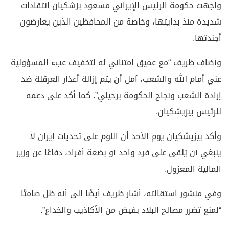
واجهت حكومة الرئيس الإيراني مسعود بزشكيان انتقادات
شديدة منذ بدايتها، وخاصة من المحافظين الذين يعارضون
أجندتها.
وأضاف ظريف “مع عميق امتناني له لتخفيف عبء المسؤولية
عني أمام الله والشعب، آمل أن يتم إزالة أعذار العرقلة ضد
إرادة الشعب ونجاح الحكومة برحيلي”. كما أكد على دعمه
للرئيس بيزيشكيان.
وأكد بيزيشكيان يوم الأحد أن اللوم على تحديات إيران لا
ينبغي أن يُلقى على فرد واحد أو بضعة أفراد، دفاعًا عن وزير
المالية المعزول.
وفي منشور استقالته، أشار ظريف أيضًا إلى أنه ظل صامتًا
“لمنع تضرر مصالح البلاد بفيض من الأكاذيب والخداع”.