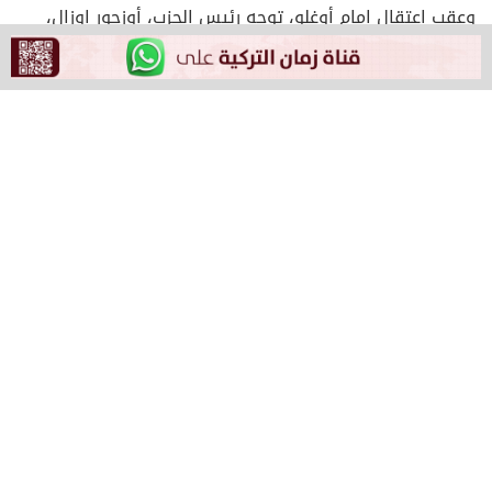
وعقب اعتقال إمام أوغلو، توجه رئيس الحزب، أوزجور إوزال،
إلى إسطنبول، حيث تم عقد اجتماع ضيق حول التطورات
بمشاركة عدد من أعضاء اللجنة التنفيذية للحزب داخل مقر
الحزب.
وذكر أعضاء اللجنة التنفيذية للحزب خلال إجابتهم عن أسئلة
الصحفيين بمقر الحزب أنهم يواجهون سلطة قامت بتعليق
القانون والديمقراطية مؤكدين أن القضية هى قضية تركيا
بأسرها وليس فقط قضية حزب الشعب الجمهوري.
وأفيد بأن حزب الشعب الجمهوري سياتبع التطورات من أنقرة.
وقال أعضاء الحزب إن ما تعرض له عمدة إسطنبول يستهدف
الجمهورية التركية.
ودعت نائبة رئيس حزب الشعب الجمهوري، جامزي تاشيجير،