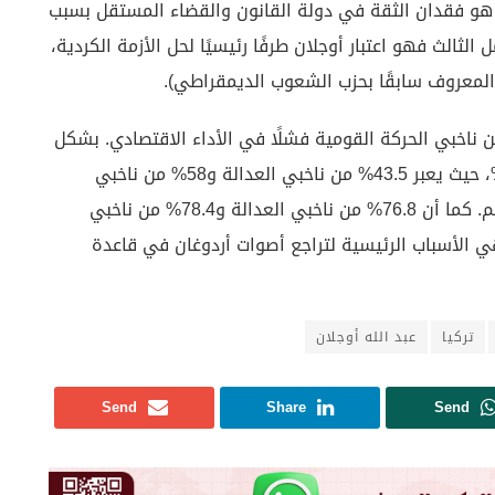
ني هو فقدان الثقة في دولة القانون والقضاء المستقل بسبب
الثالث فهو اعتبار أوجلان طرفًا رئيسيًا لحل الأزمة الكردية،
المعروف سابقًا بحزب الشعوب الديمقراطي).
38.% من ناخبي العدالة والتنمية و60.4% من ناخبي الحركة القومية فشلًا في الأداء الاقتصادي. بشكل
عام، أما نسبة من لا يثقون في القضاء فتبلغ 70.1%، حيث يعبر 43.5% من ناخبي العدالة و58% من ناخبي
الحركة القومية عن عدم ثقتهم في القضاء والمحاكم. كما أن 76.8% من ناخبي العدالة و78.4% من ناخبي
ي الأسباب الرئيسية لتراجع أصوات أردوغان في قاعدة
تركيا
عبد الله أوجلان
Send
Share
Send