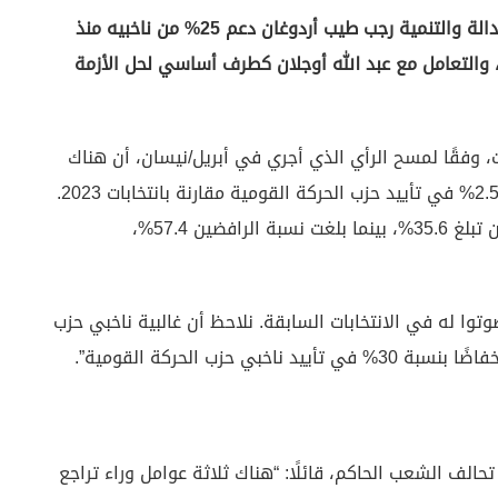
أنقرة (زمان التركية) – خسر الرئيس ورئيس حزب العدالة والتنمية رجب طيب أردوغان دعم 25% من ناخبيه منذ
د، والتعامل مع عبد الله أوجلان كطرف أساسي لحل الأزمة
دير مؤس “AREA” للاستطلاعات، وفقًا لمسح الرأي الذي أجري في أبريل/نيسان، أن هناك
انخفاضًا بنحو 5% في تأييد حزب العدالة والتنمية، و2.5% في تأييد حزب الحركة القومية مقارنة بانتخابات 2023.
وأضاف أن نسبة من قالوا إنهم قد يصوتون لأردوغان تبلغ 35.6%، بينما بلغت نسبة الرافضين 57.4%،
من الناخبين الذين صوتوا له في الانتخابات السابقة. نلاحظ أن غالبية ناخبي حزب
حزب الحركة القومية”.
الف الشعب الحاكم، قائلًا: “هناك ثلاثة عوامل وراء تراجع