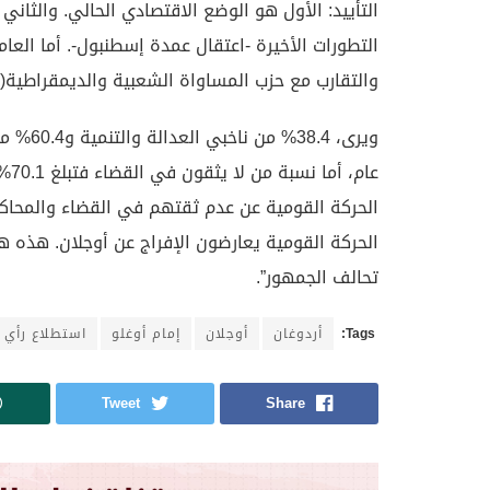
التأييد: الأول هو الوضع الاقتصادي الحالي. والثا
التطورات الأخيرة -اعتقال عمدة إسطنبول-. أما العامل 
والتقارب مع حزب المساواة الشعبية والديمقراطية(
ويرى، 4
الحركة القومية يعارضون الإفراج عن أوجلان. هذه ه
تحالف الجمهور”.
Tags:
أردوغان
أوجلان
إمام أوغلو
استطلاع رأي
Tweet
Share