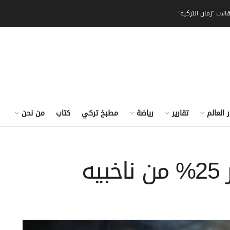
الات “زمان التركية”
ر العالم
تقارير
رياضة
مطبخ تركي
كتاب
من نحن
ه