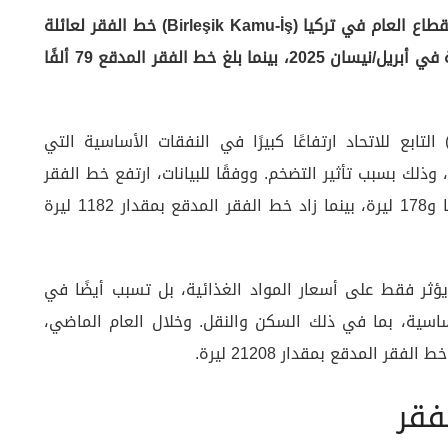
أنقرة (زمان التركية) – حدد اتحاد نقابات موظفي القطاع العام في تركيا (Birleşik Kamu-İş) خط الفقر لعائلة
مكونة من أربعة أفراد بما يتجاوز 26 ألف ليرة تركية في أبريل/نيسان 2025، بينما بلغ خط الفقر المدقع 79 ألفًا
أظهرت دراسة أجراها مركز كامو-أر (KAMU-AR) التابع للاتحاد ارتفاعًا كبيرًا في النفقات الأساسية التي
وذلك بسبب تأثير التضخم. ووفقًا للبيانات، ارتفع خط الفقر
في شهر واحد بمقدار 452 ليرة ليصل إلى 26 ألفًا و178 ليرة، بينما زاد خط الفقر المدقع بمقدار 1182 ليرة
يؤثر فقط على أسعار المواد الغذائية، بل تسبب أيضًا في
أساسية، بما في ذلك السكن والنقل. وخلال العام الماضي،
فقر