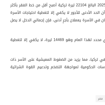
وفقًا لبيانات كامو-أر، فإن الحد الأدنى للأجور لعام 2025 البالغ 22104 ليرة تركية أصبح أقل من خط الفقر بأكثر
يعني أن الحد الأدنى للأجور لا يكفي إلا لتغطية احتياجات الأسرة
ذا كان شخصان في الأسرة يعملان بأجرٍ أدنى، فإن إجمالي الدخل لا يصل
من ناحية أخرى، وجد التقرير أن أقل معاش تقاعدي محدد لهذا العام وهو 14469 ليرة، لا يكفي إلا لتغطية
 في تركيا، مما يزيد من الضغوط المعيشية على الأسر ذات
اسات الحكومية لمواجهة التضخم وتدعيم القوة الشرائية
فقر