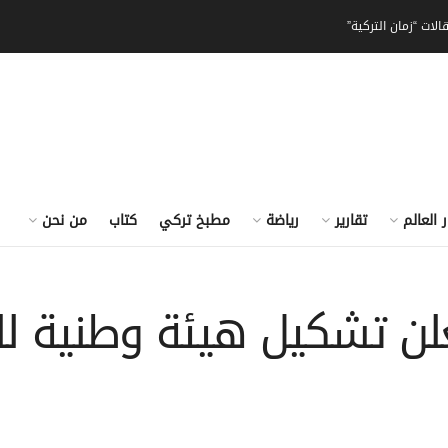
الات “زمان التركية”
ر العالم
تقارير
رياضة
مطبخ تركي
كتاب
من نحن
علن تشكيل هيئة وطنية ل