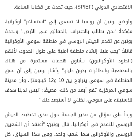
الاقتصادي الدولي (SPIEF)، حيث تحدث عن قضايا الساعة.
وأوضح بوتين أن روسيا لا تسعى إلى “استسلام” أوكرانيا،
مؤكداً: “نحن نطالب بالاعتراف بالحقائق على الأرض.” وتحدث
بوتين عن تقدم الجيش الروسي في منطقة سومي الأوكرانية
قائلاً: “يجب علينا إنشاء منطقة أمنية على طول الحدود، لأنهم
(الجنود الأوكرانيون) يشنون هجمات مستمرة من هناك
بالمدفعية والطائرات بدون طيار.” وأشار بوتين إلى أن عمق
المنطقة في سومي يتراوح بين 10 و12 كيلومترًا، وأن مدينة
سومي المركزية تقع أبعد من ذلك، مضيفًا: “ليس لدينا هدف
للاستيلاء على سومي، لكنني لا أستبعد ذلك.”
ورداً على سؤال من مدير الجلسة حول مدى تخطيط الجيش
الروسي للتقدم في أوكرانيا، قال بوتين: “أعتقد أن الشعبين
الروسي والأوكراني هما شعب واحد. وفي هذا السياق، كل