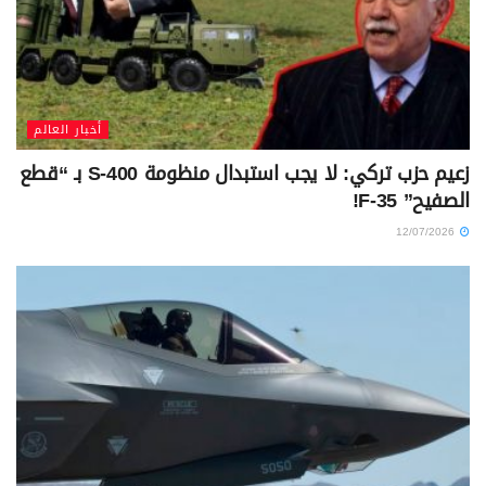
أخبار العالم
زعيم حزب تركي: لا يجب استبدال منظومة S-400 بـ “قطع
الصفيح” F-35!
12/07/2026