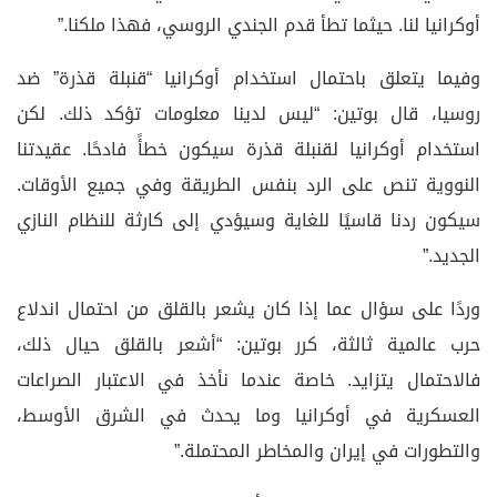
أوكرانيا لنا. حيثما تطأ قدم الجندي الروسي، فهذا ملكنا.”
وفيما يتعلق باحتمال استخدام أوكرانيا “قنبلة قذرة” ضد
روسيا، قال بوتين: “ليس لدينا معلومات تؤكد ذلك. لكن
استخدام أوكرانيا لقنبلة قذرة سيكون خطأً فادحًا. عقيدتنا
النووية تنص على الرد بنفس الطريقة وفي جميع الأوقات.
سيكون ردنا قاسيًا للغاية وسيؤدي إلى كارثة للنظام النازي
الجديد.”
وردًا على سؤال عما إذا كان يشعر بالقلق من احتمال اندلاع
حرب عالمية ثالثة، كرر بوتين: “أشعر بالقلق حيال ذلك،
فالاحتمال يتزايد. خاصة عندما نأخذ في الاعتبار الصراعات
العسكرية في أوكرانيا وما يحدث في الشرق الأوسط،
والتطورات في إيران والمخاطر المحتملة.”