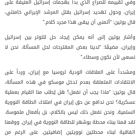
وفي تقييمه للصراع الذي بدأ بهجمات إسرائيل العنيفة على
إيران، وحول تهديد إسرائيل بقتل المرشد الإيراني خامنئي،
قال بوتين: “أتمنى أن يبقى هذا مجرد كلام.”
وأشار بوتين إلى أنه يمكن إيجاد حل للتوتر بين إسرائيل
وإيران، مضيفًا: “لدينا بعض المقترحات لحل المسألة. نحن لا
نسعى لأن نكون وسطاء.”
ومشدداً على العلاقات الودية لروسيا مع إيران، ورداً على
الانتقادات المتعلقة بعدم تدخل موسكو في هذه المسألة،
قال بوتين: “ماذا يجب أن نفعل؟ هل يُطلب منا القيام بعملية
عسكرية؟ نحن ندافع عن حق إيران في امتلاك الطاقة النووية
السلمية. ونحن نفعل ذلك ليس بالكلام، بل بأفعال ملموسة.
لقد قمنا ببناء محطة بوشهر للطاقة النووية في إيران. ووقعنا
اتفاقية لبناء محطتين نوويتين إضافيتين. على الرغم من