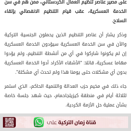
على مصير عناصر تنظيم العمال الكردستاني، ممن هم في سن
الخدمة العسكرية، عقب قيام التنظيم الانفصالي بإلقاء
السلاح.
وذكر يشار أن عناصر التنظيم الذين يحملون الجنسية التركية
والآن في سن الخدمة العسكرية سيؤدون الخدمة العسكرية
إن لم يكونوا شاركوا في أي من أنشطة التنظيم، ولم يؤدوا
مهاما عسكرية، قائلا: “الأشقاء الأكراد أدوا الخدمة العسكرية
بدون أي مشكلات حتى يومنا هذا ولم تحدث أي مشكلة”.
جاء ذلك في مخيم حزب العدالة والتنمية الحاكم، الذي استمر
لثلاثة أيام في منطقة كيزيلجاحمام، حيث شهد جلسة خاصة
بشأن عملية حل الأزمة الكردية.
من جهة أخرى، في تعليق منه على إسهامات مباردة السلام
في الاقتصاد، أكد وزير الخزانة والمالية، محمد شيمشاك، أن