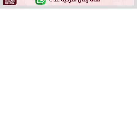
وقالت الوزيرة: نحن نتخذ وسنواصل اتخاذ تدابير مهمة جدًا
لحماية هيكلنا السكاني الأسري والشباب والديناميكي،
ولحماية أسرنا من أي تهديدات أو مخاطر محتملة. قضية
السكان بالنسبة لنا هي مسألة بقاء، وقضية وطنية. ولذلك،
سنواصل بحزم اتخاذ الخطوات في هذا الشأن”.
رافق غوكتاش في زيارتها رئيس الصناعات الدفاعية بالرئاسة،
هالوك غورغون، والمدير العام لمؤسسة تعزيز القوات
المسلحة التركية (TSKGV)، بلال توبتشو. وتجولت الوزيرة
غوكتاش في أجنحة شركات الصناعات الدفاعية، وتلقت
معلومات من المسؤولين حول المركبات والتقنيات المعروضة.
بعد تحدثها مع الزوار والتقاط الصور معهم، أدلت الوزيرة
غوكتاش بتصريحات للصحفيين.
في بداية تصريحاتها، أعربت الوزيرة غوكتاش عن تمنياتها