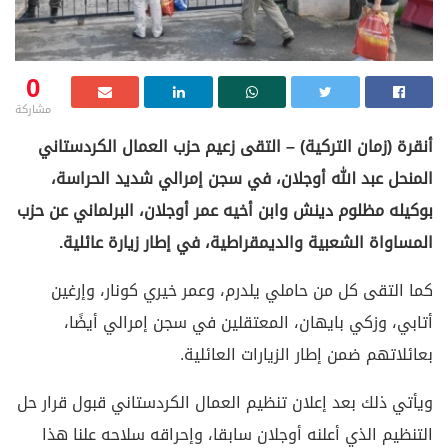
0
مشاركة
أنقرة (زمان التركية) – التقى زعيم حزب العمال الكردستاني
المنحل عبد الله أوجلان، في سجن إمرالي شديد الحراسة،
بوكيله مظلوم دينش وابن أخيه عمر أوجلان، البرلماني عن حزب
المساواة الشعبية والديمقراطية، في إطار زيارة عائلية.
كما التقى كل من حاملي يلدرم، وعمر خيري كونار، وإرغين
أتابي، وزكي بايهان، المعتقلين في سجن إمرالي أيضًا،
بعائلاتهم ضمن إطار الزيارات العائلية.
ويأتي ذلك بعد إعلان تنظيم العمال الكردستاني قبول قرار حل
التنظيم الذي أعلنه أوجلان سابقا، وإحراقه سلاحه علنا هذا