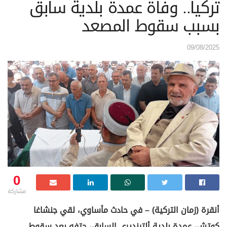
تركيا.. وفاة عمدة بلدية سابق
بسبب سقوط المصعد
09/08/2025
0
مشاركة
أنقرة (زمان التركية) – في حادث مأساوي، لقي جنشاغا
كوتش، عمدة بلدية ألتينديري السابق، حتفه بعد سقوط