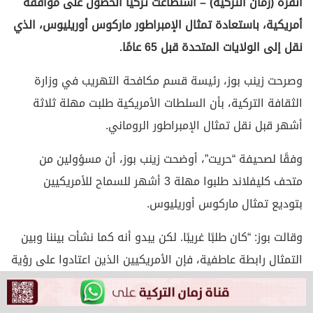
أنقرة (زمان التركية) – استطاعت تركيا الحصول على موافقة
أمريكية، باستعادة تمثال الإمبراطور ماركوس أوريليوس، الذي
نقل إلى الولايات المتحدة قبل 65 عامًا.
وصرحت زينب بوز، رئيسة قسم مكافحة التهريب في وزارة
الثقافة التركية، بأن السلطات الأمريكية طلبت مهلة ثلاثة
أشهر قبل نقل تمثال الإمبراطور الروماني.
وفقًا لصحيفة “حريت”، أوضحت زينب بوز، أن مسؤولين من
متحف كليفلاند طلبوا مهلة 3 أشهر للسماح للأمريكيين
بتوديع تمثال ماركوس أوريليوس.
وقالت بوز: “كان طلبًا غريبًا. لكن يبدو أنه كما نشأت بيننا وبين
التمثال رابطة عاطفية، فإن الأمريكيين الذين اعتادوا على رؤية
هذه القطعة لسنوات طويلة قد يشعرون بنفس الشيء، لذا
سمحنا ببقائها لمدة ثلاثة أشهر. لقد وافقنا على هذا الطلب