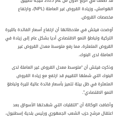
قد ضعف في الربع الأول من عام 2025 نتيجة تضييق
الهوامش، وزيادة القروض غير العاملة (NPL)، وارتفاع
مخصصات القروض.
أوضحت فيتش في ملاحظاتها أن ارتفاع أسعار الفائدة بالليرة
التركية وتباطؤ النمو الاقتصادي أديا بشكل عام إلى زيادة في
القروض المتعثرة، مما رفع متوسط معدل القروض غير
العاملة لدى البنوك.
وذكرت فيتش أن “متوسط معدل القروض غير العاملة لدى
البنوك التي شملها التقييم قد ارتفع مع زيادة القروض
المتعثرة في ظل بيئة تتميز بأسعار فائدة عالية لليرة وتباطؤ
النمو الاقتصادي”.
وأضافت الوكالة أن “التقلبات التي شهدتها الأسواق بعد
اعتقال مرشح حزب الشعب الجمهوري ورئيس بلدية إسطنبول،