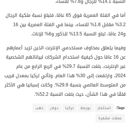
النسبة 14.1% للرجال و7.8% للنساء.
أما في الفئة العمرية فوق 65 عامًا، فتبلغ نسبة ملكية الرجال
3.2% مقابل 1.8% للنساء، بينما في الفئة العمرية بين 16
و24 عامًا، تبلغ النسبة 13.5% للذكور و6% للإناث.
وفيما يتعلق بمخاوف مستخدمي الإنترنت الذين تزيد أعمارهم
عن 16 عامًا حول كيفية استخدام الشركات لبياناتهم الشخصية
عبر الإنترنت، بلغت النسبة 29.7% في الربع الرابع من عام
2024، وارتفعت إلى 30% هذا العام. وتأتي تركيا بمعدل قريب
من المتوسط العالمي بنسبة 29.9%. وكانت إسبانيا هي الأكثر
قلقًا في هذا الشأن، حيث بلغت النسبة 52.2%.
Tags:
استثمار
بورصة
تركيا
دولار
ذهب
عملات مشفرة