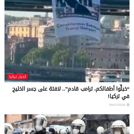
أخبار تركيا
“خبئِّوا أطفالكم، ترامب قادم”.. لافتة على جسر الخليج
في تركيا!
05/07/2026