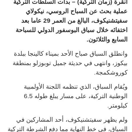
أنقرة (زمان التركية) – بدأت السلطات التركية
عملية بحث عن السباح الروسي،
نيكولاي
سفيتشنيكوف
، البالغ من العمر 29 عاما بعد
اختفائه خلال سباق البوسفور الدولي للسباحة
السابع والثلاثون.
وانطلق السباق صباح الأحد بميناء كالينجا ببلدة
بيكوز،
وانتهى في حديثة جميل توبوزلو بمنطقة
كوروشكمجة.
و
يُقام السباق، الذي تنظمه اللجنة الأولمبية
الوطنية التركية، على مسار يبلغ طوله 6.5
كيلومتر.
ولم يظهر
سفيتشنيكوف، أحد المشاركين في
السباق، في خط النهاية مما دفع الشرطة التركية