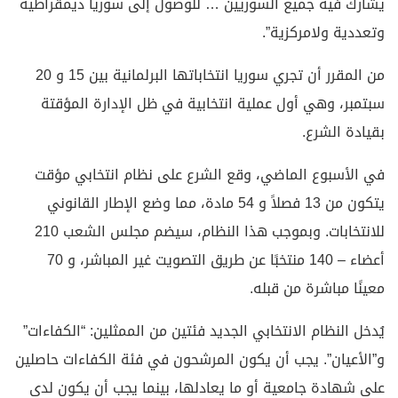
يشارك فيه جميع السوريين … للوصول إلى سوريا ديمقراطية
وتعددية ولامركزية”.
من المقرر أن تجري سوريا انتخاباتها البرلمانية بين 15 و 20
سبتمبر، وهي أول عملية انتخابية في ظل الإدارة المؤقتة
بقيادة الشرع.
في الأسبوع الماضي، وقع الشرع على نظام انتخابي مؤقت
يتكون من 13 فصلاً و 54 مادة، مما وضع الإطار القانوني
للانتخابات. وبموجب هذا النظام، سيضم مجلس الشعب 210
أعضاء – 140 منتخبًا عن طريق التصويت غير المباشر، و 70
معينًا مباشرة من قبله.
يُدخل النظام الانتخابي الجديد فئتين من الممثلين: “الكفاءات”
و”الأعيان”. يجب أن يكون المرشحون في فئة الكفاءات حاصلين
على شهادة جامعية أو ما يعادلها، بينما يجب أن يكون لدى