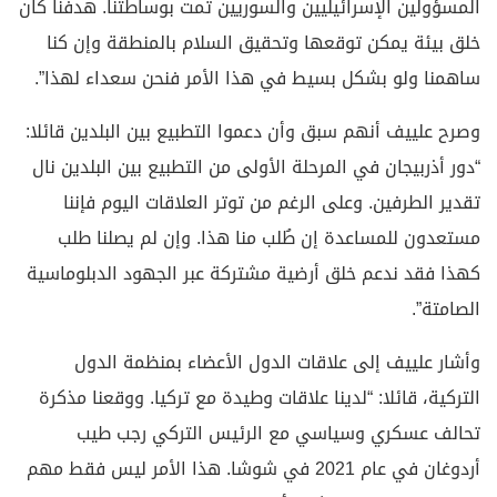
المسؤولين الإسرائيليين والسوريين تمت بوساطتنا. هدفنا كان
خلق بيئة يمكن توقعها وتحقيق السلام بالمنطقة وإن كنا
ساهمنا ولو بشكل بسيط في هذا الأمر فنحن سعداء لهذا”.
وصرح علييف أنهم سبق وأن دعموا التطبيع بين البلدين قائلا:
“دور أذربيجان في المرحلة الأولى من التطبيع بين البلدين نال
تقدير الطرفين. وعلى الرغم من توتر العلاقات اليوم فإننا
مستعدون للمساعدة إن طُلب منا هذا. وإن لم يصلنا طلب
كهذا فقد ندعم خلق أرضية مشتركة عبر الجهود الدبلوماسية
الصامتة”.
وأشار علييف إلى علاقات الدول الأعضاء بمنظمة الدول
التركية، قائلا: “لدينا علاقات وطيدة مع تركيا. ووقعنا مذكرة
تحالف عسكري وسياسي مع الرئيس التركي رجب طيب
أردوغان في عام 2021 في شوشا. هذا الأمر ليس فقط مهم