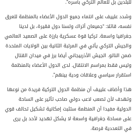
للبلدين بل للعالم التركي بأسره”.
وشدد علييف على انتماء جميع الدول الأعضاء بالمنظمة للعرق
نفسه، قائلا: “جميعان أتراك ولسنا دول فقيرة، بل لدينا
جغرافيا واسعة. تركيا قوة عسكرية بارزة على الصعيد العالمي
والجيش التركي يأتي في المرتبة الثانية بين الولايات المتحدة
ضمن الناتو. الجيش الأذربيجاني أيضا برز في ميدان القتال
وليس فقط بمراسم الانتقال. لدى الدول الأعضاء بالمنظمة
استقرار سياسي وعلاقات ودية بينهم”.
هذا وأضاف علييف أن منظمة الدول التركية فريدة من نوعها
وتهدف لأن تصعب لاعب دولي صاحب تأثير على الساحة
الدولية مفيدا أن المنظمة ستثبت إمكانية تشكيل تحالف قوي
على مساحة جغرافية واسعة لا يشكل تهديد لأحد بل يرى
في التعددية فرصة.