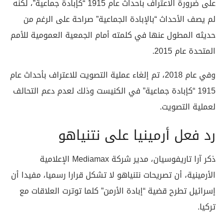
على ضرورة الاعتراف بأحداث عام 1915 “كإبادة جماعية”، لكنه
لم يصف الأحداث “بالإبادة الجماعية” صراحة على الرغم من
حديثه المطول عنها في كلمته أمام الجمعية العمومية للأمم
المتحدة عام 2015.
وفي عام 2018، تم إلغاء عملية التصويت للاعتراف بأحداث عام
1915 “كإبادة جماعية” في الكنيست وذلك لعدم دعم التحالف
لعملية التصويت.
رد فعل أرمينيا على نتنياهو
ذكر آرا تاريفوسيان، مدير شركة Mediamax الإعلامية
الأرمينية، أن تصريحات نتنياهو لا تشكل قرارا رسميا، مفيدا أن
إسرائيل تطرح قضية “إبادة الأرمن” كلما توترت العلاقات مع
تركيا.