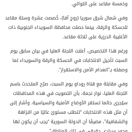
وخمسة مقاعد على التوالي.
وفي شمال شرق سوريا (روج آفا)، خُصصت عشرة وستة مقاعد
للحسكة والرقة، بينما حصلت محافظة السويداء الجنوبية ذات
الأغلبية الدرزية على ثلاثة مقاعد.
ورغم هذا التخصيص، أعلنت اللجنة العليا في بيان سابق يوم
السبت تأجيل الانتخابات في الحسكة والرقة والسويداء لما
وصفته بـ”انعدام الأمن والاستقرار”.
وفي مقابلة مع قناة روداو يوم السبت، صرّح المتحدث باسم
اللجنة العليا، نوار نجمة، بأن التصويت في هذه المحافظات
سيُجرى حالما تستقر الأوضاع الأمنية والسياسية. وأشار إلى
أن مثل هذه الانتخابات “تتطلب مستوىً عاليًا من النزاهة
والشفافية”، مضيفًا أن الدولة السورية “يجب أن يكون لها
وجود سيادي حقيقي في تلك المناطق”.