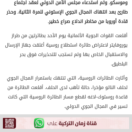
وموسكو. وتم استدعاء مجلس الأمن الدولي لعقد اجتماع
طارئ بعد انتهاك المجال الجوي الإستوني للمرة الثانية. وحذر
قادة أوروبا من مخاطر اندلاع صراع خطير.
أقلعت القوات الجوية الألمانية يوم الأحد بطائرتين من طراز
يوروفايتر لاعتراض طائرة استطلاع روسية أغلقت جهاز الإرسال
والاستقبال الخاص بها ولم تستجب للتحذيرات فوق بحر
البلطيق.
وأثارت الطائرات الروسية، التي تنتهك باستمرار المجال الجوي
لحلف الناتو مؤخرا، حالة تأهب لدى الحلف. أقلعت الطائرة من
قاعدة روستوك-لاغه لقطع مسار الطائرة الروسية التي كانت
تسير في المجال الجوي الدولي.
في الوقت نفسه، أعلنت إستونيا أن طائرات حربية روسية
انتهكت مجالها الجوي للمرة الثانية، وأكدت أنها ستدعو