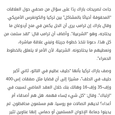
جاءت تصريحات باراك ردًا على سؤال من صحفي حول العلاقات
“المحفوفة أحيانًا بالمشاكل” بين تركيا والكونغرس الأمريكي.
وقال باراك إن ترامب يرى أن الحل يكمن في منح أردوغان ما
يحتاجه، وهو “الشرعية”. وأضاف أن ترامب قال: “لقد سئمت من
كل هذا. دعونا نتخذ خطوة جريئة ونبني علاقة مباشرة،
ونعطيهم ما يحتاجونه. الشرعية. لأن الأمر لا يتعلق بالخطوط
الحمراء”.
وصف باراك تركيا بأنها “حليف عظيم في الناتو، ثاني أكبر
حليف في الحلف”، مشيرًا إلى أن قضايا مثل صفقات إس-400
وإف-35 وإف-16 وهالك بنك خلال العقد الماضي تسببت في
“ارتباك”. وقال: “كل شيء يُساء فهمه. هل هم أصدقاء أم
أعداء؟ لديهم اتصالات مع روسيا. هم مسلمون محافظون. لم
يدينوا جماعة الإخوان المسلمين أو حماس. إنها عناوين تثير