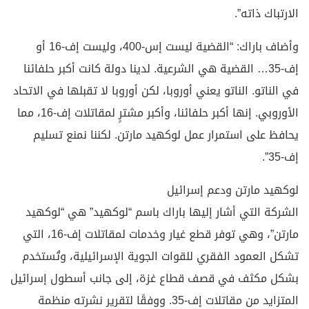
الارتباك ذاته”.
وأضاف باراك: “القضية ليست إس-400، وليست إف-16 أو
إف-35… القضية هي الشرعية. لدينا دولة كانت أكبر حلفائنا
في الناتو. الناتو يعني أوروبا، لكن أوروبا لا تقبلها في الاتحاد
الأوروبي. إنها أكبر حلفائنا، وأكبر مشترٍ لمقاتلات إف-16، مما
يحافظ على استمرار عمل لوكهيد مارتن. لكننا نمنع تسليم
إف-35”.
لوكهيد مارتن ودعم إسرائيل
الشركة التي أشار إليها باراك باسم “لوكهيد” هي “لوكهيد
مارتن”، وهي توفر قطع غيار وخدمات لمقاتلات إف-16، التي
تشكل العمود الفقري للقوات الجوية الإسرائيلية، وتُستخدم
بشكل مكثف في قصف قطاع غزة، إلى جانب أسطول إسرائيل
المتزايد من مقاتلات إف-35. ووفقًا لتقرير نشرته منظمة