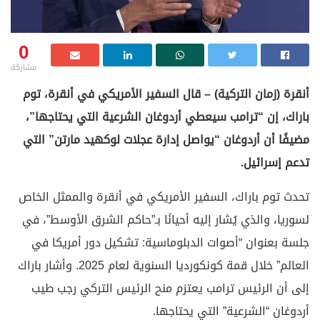
0
مشاركة
أنقرة (زمان التركية) – قال السفير الأمريكي في أنقرة، توم
باراك، إن “ترامب سيعطي أردوغان الشرعية التي يحتاجها”،
مضيفًا أن أردوغان “يواصل إدارة عجلات لوكهيد مارتن” التي
تدعم إسرائيل.
تحدث توم باراك، السفير الأمريكي في أنقرة والممثل الخاص
لسوريا، والذي يُشار إليه أحيانًا بـ”حاكم الشرق الأوسط”، في
جلسة بعنوان “أصوات الدبلوماسية: تشكيل دور أمريكا في
العالم” خلال قمة كونكورديا السنوية لعام 2025. وأشار باراك
إلى أن الرئيس ترامب يعتزم منح الرئيس التركي رجب طيب
أردوغان “الشرعية” التي يحتاجها.