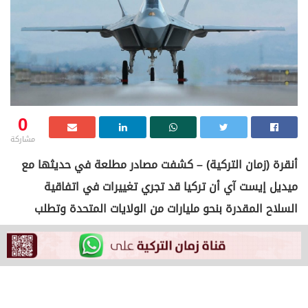
0
مشاركة
أنقرة (زمان التركية) – كشفت مصادر مطلعة في حديثها مع
ميديل إيست آي أن تركيا قد تجري تغييرات في اتفاقية
السلاح المقدرة بنحو مليارات من الولايات المتحدة وتطلب
شراء محركات مقاتلات عوضا عن مقاتلات F16 والصواريخ.
وذكر موقع ميديل إيست آي أن أنقرة قلّصت العام الماضي
خطتها الأولية لشراء F -16 من خلال التخلي عن 79 مجموعة
تحديث والالتزام بشراء 40 طائرة من طراز F-16 Vipers