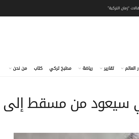
الات “زمان التركية”
ر العالم
تقارير
رياضة
مطبخ تركي
كتاب
من نحن
اني سيعود من مسقط إلى إس