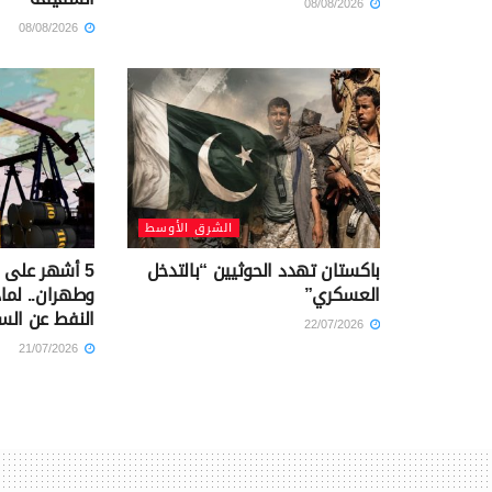
08/08/2026
08/08/2026
الشرق الأوسط
باكستان تهدد الحوثيين “بالتدخل
5 أشهر على
العسكري”
وطهران.. لماذ
النفط عن الس
22/07/2026
21/07/2026