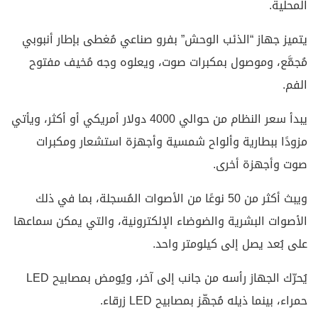
المحلية.
يتميز جهاز “الذئب الوحش” بفرو صناعي مُغطى بإطار أنبوبي
مُجمَّع، وموصول بمكبرات صوت، ويعلوه وجه مُخيف مفتوح
الفم.
يبدأ سعر النظام من حوالي 4000 دولار أمريكي أو أكثر، ويأتي
مزودًا ببطارية وألواح شمسية وأجهزة استشعار ومكبرات
صوت وأجهزة أخرى.
ويبث أكثر من 50 نوعًا من الأصوات المُسجلة، بما في ذلك
الأصوات البشرية والضوضاء الإلكترونية، والتي يمكن سماعها
على بُعد يصل إلى كيلومتر واحد.
يُحرّك الجهاز رأسه من جانب إلى آخر، ويُومض بمصابيح LED
حمراء، بينما ذيله مُجهّز بمصابيح LED زرقاء.