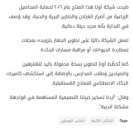
طرحت شركة أوتا هذا المنتج عام ٢٠١٦ لحماية المحاصيل
الزراعية من أضرار الغزلان والخنازير البرية والدببة، وقد وُصف
في البداية بأنه مجرد حيلة دعائية.
تعمل الشركة حاليًا على تطوير الجهاز بتزويده بعجلات
لمطاردة الحيوانات أو مراقبة مسارات مُحدّدة.
كما تُخطّط أوتا لتطوير نسخة محمولة باليد للمُتنزهين
والصيادين وطلاب المدارس، بالإضافة إلى استكشاف كاميرات
الذكاء الاصطناعي للنماذج المُستقبلية.
وقال: “أردنا تسخير خبرتنا التصنيعية للمساهمة في مُواجهة
مشكلة الدببة”.
Tags:
الذئاب الآلية
الذئب الوحش