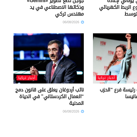
يوناني لإعادة
جوجل تضع تطوير «Gemini»
ع الربط الكهربائي
وذكائها الاصطناعي في يد
توسط
مهندس تركي
06/08/2026
أخبار تركيا
أخبار تركيا
 رئيسة فرع “الحزب
نائب أردوغان يعلق على قانون دمج
انيسا
“العمال الكردستاني” في الحياة
المدنية
06/08/2026