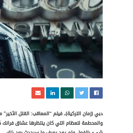
دبي (زمان التركية)ــ فيلم “المعاقب: القتل الأخير”
والمحطمة للعظام التي كان ينتظرها عشاق فرانك ك
شيء بالفعل ولم يعد يعرف ما سيحدث بعد ذلك.