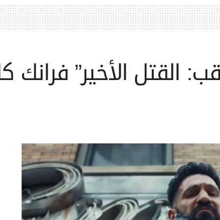
قب: القتل الأخير” فرانك