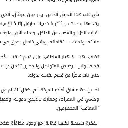
في قلب هذا العرض الخاص، يبرز جون بيرنثال، الذي
يقدمها واحدة من أكثر شخصيات مارفل إثارةً للإعجا
أفرغه الحزن والغضب من الداخل، ولكنه الآن يواجه م
عائلته، وتحققت انتقاماته، وبقي كاسل يحدق في ف
يُضفي هذا الانهيار العاطفي على فيلم “القتل الأخير
فخلف وابل الرصاص المتواصل والمجازر، تكمن دراسة
حتى بات عاجزًا عن فهم نفسه بدونه.
لحسن حظ عشاق أفلام الحركة، لم يغفل الفيلم عن ج
وحشي في الممرات، ومعارك بالأيدي دموية، وكمية 
“المعاقب” المخضرمين.
الفكرة بسيطة لكنها فعّالة: مع وجود مكافأة ضخم