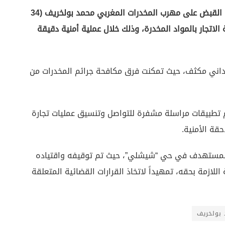
أنقرة (زمان التركية)- نجحت الاستخبارات التركية، في القبض على مهرب المخدرات المغربي محمد بولخريف (34
الاتجار بالمواد المخدرة، وذلك خلال عملية أمنية دقيقة
داني مكثف، حيث تمكنت فرق مكافحة جرائم المخدرات من
دم تطبيقات مراسلة مشفرة للتواصل وتنسيق عمليات تجارة
حقة الأمنية.
المستهدف في حي “شيشلي”، حيث تم توقيفه واقتياده
اللازمة بحقه، تمهيداً لاتخاذ القرارات القضائية المتعلقة
بولخريف