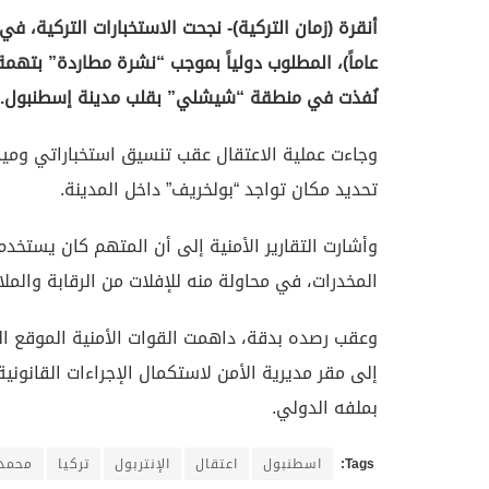
عاماً)، المطلوب دولياً بموجب “نشرة مطاردة” بتهمة 
نُفذت في منطقة “شيشلي” بقلب مدينة إسطنبول.
وجاءت عملية الاعتقال عقب تنسيق استخباراتي ومي
تحديد مكان تواجد “بولخريف” داخل المدينة.
وأشارت التقارير الأمنية إلى أن المتهم كان يستخ
المخدرات، في محاولة منه للإفلات من الرقابة والملا
وعقب رصده بدقة، داهمت القوات الأمنية الموقع 
إلى مقر مديرية الأمن لاستكمال الإجراءات القانونية 
بملفه الدولي.
Tags:
اسطنبول
اعتقال
الإنتربول
تركيا
محمد 