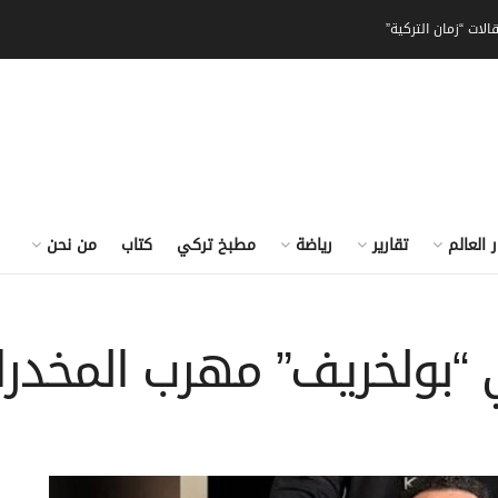
الات “زمان التركية”
ر العالم
تقارير
رياضة
مطبخ تركي
كتاب
من نحن
ي “بولخريف” مهرب المخدر