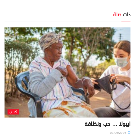
ذات
صلة
كتاب
ايبولا … حب ونظافة
03/06/2026