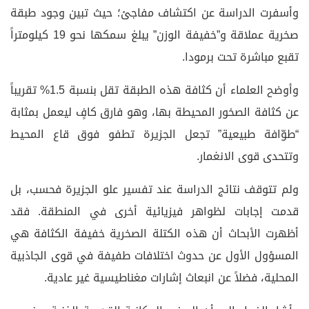
وأسفرت الدراسة عن اكتشاف مفاجئ؛ حيث تبين وجود طبقة
صخرية عملاقة و”خفيفة الوزن” يبلغ سمكها نحو 19 كيلومتراً
تقبع مباشرة تحت برمودا.
وأوضح العلماء أن كثافة هذه الطبقة تقل بنسبة 1.5% تقريباً
عن كثافة الصخور المحيطة بها، وهو فارق كافٍ ليعمل بمثابة
“طوّافة طبيعية” تجعل الجزيرة تطفو فوق قاع المحيط
وتتحدى قوى الانغمار.
ولم تتوقف نتائج الدراسة عند تفسير علو الجزيرة فحسب، بل
قدمت إجابات لظواهر فيزيائية أخرى في المنطقة. فقد
أظهرت الأبحاث أن هذه الكتلة الصخرية خفيفة الكثافة هي
المسؤول الأول عن حدوث اختلافات طفيفة في قوى الجاذبية
المحلية، فضلاً عن انبعاث إشارات مغناطيسية غير عادية.