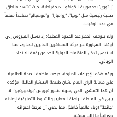
“إيتوري” بجمهورية الكونغو الديمقراطية، حيث تشهد مناطق
صحية رئيسية مثل “بونيا”، “روامبارا”، و”مونغبالو” تصاعداً مقلقاً
في عدد الوفيات.
ولم يتوقف الخطر عند الحدود المحلية؛ إذ تسلل الفيروس إلى
أوغندا المجاورة عبر حركة المسافرين العابرين للحدود، مما
استدعى تدخل المنظمات الدولية للحد من رقعة الارتداد
الوبائي.
ورغم هذه الإجراءات الصارمة، حرصت منظمة الصحة العالمية
على طمأنة الرأي العام بشأن طبيعة الانتشار الحالية، مؤكدة
أن هذا التفشي -الذي يسببه متحور فيروس “بونديبوغيو”- لا
يلبي في المرحلة الراهنة المعايير والشروط التصنيفية لإعلانه
“جائحة” (وباء عالمياً كاملاً)، مما يعني أن فرصة احتوائه
جغرافياً ما زالت ممكنة.