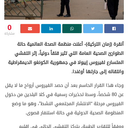
0
مشاركة
أنقرة (زمان التركية)- أعلنت منظمة الصحة العالمية حالة
الطوارئ الصحية العامة التي تثير قلقاً دولياً، إثر التفشي
المتسارع لفيروس إيبولا في جمهورية الكونغو الديمقراطية
وانتقاله إلى جارتها أوغندا.
وجاء هذا القرار الحاسم بعد أن حصد الفيروس أرواح ما لا يقل
عن 80 شخصاً، وسط تحذيرات رسمية في كلا البلدين من دخول
الفيروس مرحلة “الانتشار المجتمعي النشط”، وهو ما وضع
المنظومة الصحية الدولية في حالة استنفار قصوى.
ووفقاً للتقارير الطبية، يتركز التفشي الحالي في إقليم