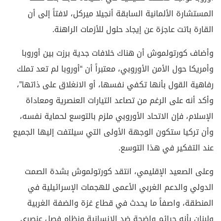
المستشارة الألمانية السابقة أنجيلا ميركل، لافتاً إلى أن
القارة باتت عاجزة عن إيجاد حلول للأزمات الراهنة.
وأضاف كورتولموش أن هناك خلافات جدية برزت بين أوروبا
وأمريكا حول الأمن الأوروبي، معتبراً أن “أوروبا لم تعد تملك
رفاهية القول بأنها تكفي نفسها، أو الانغلاق على ذاتها”،
وأكد أنه على الرغم من تصاعد التيارات العنصرية ومعاداة
الإسلام، فإن الاتحاد الأوروبي ملزم بالتوسع لحماية نفسه،
وأن تركيا ستكون الوجهة الأولى التي سيلتفت إليها الجميع
عند التفكير في هذا التوسع.
وعلى الصعيد الإقليمي، انتقد كورتولموش بشدة الصمت
الدولي والدعم الغربي الأعمى للهجمات الإسرائيلية في
المنطقة، واصفاً ما يحدث في قطاع غزة والضفة الغربية
ولبنان بأنه جرائم واضحة ضد الإنسانية ونظام فصل عنصري