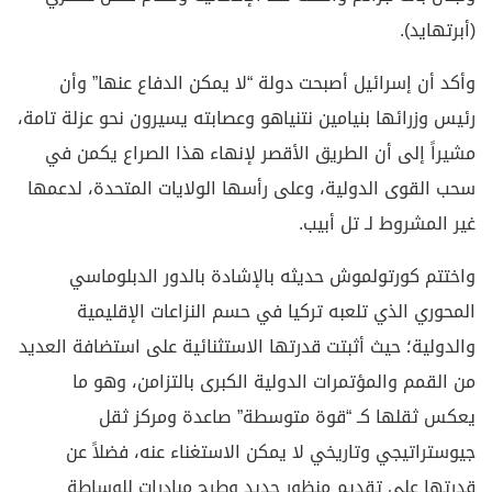
(أبرتهايد).
وأكد أن إسرائيل أصبحت دولة “لا يمكن الدفاع عنها” وأن
رئيس وزرائها بنيامين نتنياهو وعصابته يسيرون نحو عزلة تامة،
مشيراً إلى أن الطريق الأقصر لإنهاء هذا الصراع يكمن في
سحب القوى الدولية، وعلى رأسها الولايات المتحدة، لدعمها
غير المشروط لـ تل أبيب.
واختتم كورتولموش حديثه بالإشادة بالدور الدبلوماسي
المحوري الذي تلعبه تركيا في حسم النزاعات الإقليمية
والدولية؛ حيث أثبتت قدرتها الاستثنائية على استضافة العديد
من القمم والمؤتمرات الدولية الكبرى بالتزامن، وهو ما
يعكس ثقلها كـ “قوة متوسطة” صاعدة ومركز ثقل
جيوستراتيجي وتاريخي لا يمكن الاستغناء عنه، فضلاً عن
قدرتها على تقديم منظور جديد وطرح مبادرات للوساطة