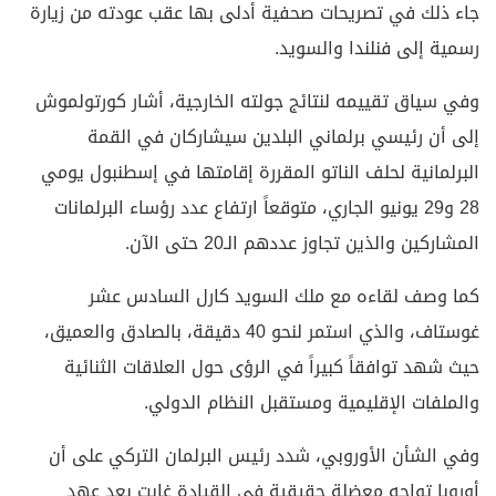
جاء ذلك في تصريحات صحفية أدلى بها عقب عودته من زيارة
رسمية إلى فنلندا والسويد.
وفي سياق تقييمه لنتائج جولته الخارجية، أشار كورتولموش
إلى أن رئيسي برلماني البلدين سيشاركان في القمة
البرلمانية لحلف الناتو المقررة إقامتها في إسطنبول يومي
28 و29 يونيو الجاري، متوقعاً ارتفاع عدد رؤساء البرلمانات
المشاركين والذين تجاوز عددهم الـ20 حتى الآن.
كما وصف لقاءه مع ملك السويد كارل السادس عشر
غوستاف، والذي استمر لنحو 40 دقيقة، بالصادق والعميق،
حيث شهد توافقاً كبيراً في الرؤى حول العلاقات الثنائية
والملفات الإقليمية ومستقبل النظام الدولي.
وفي الشأن الأوروبي، شدد رئيس البرلمان التركي على أن
أوروبا تواجه معضلة حقيقية في القيادة غابت بعد عهد