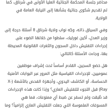
محاضر جلسة المحكمة الجنائية العليا الأولى في شرناق، كما
تم تقديم شكوى جنائية بشأنها إلى النيابة العامة في
الولاية.
وفي السياق ذاته، وجّه نواب ولاية شرناق 8 أسئلة حرجة إلى
وزير العدل، أكين غورليك، سلطوا من خلالها الضوء على
إجراءات التفتيش داخل السجون والثغرات القانونية المحيطة
بها، وجاءت الأسئلة كالتالي:
هل خضع السجين، القادم أساساً تحت إشراف موظفين
عموميين، للإجراءات القياسية مثل المرور عبر البوابات الأمنية
الحساسة، أو الكاشف اليدوي، وأجهزة الفحص بالأشعة (X-
Ray) قبل اللجوء للتفتيش العاري؟ وإذا كانت هذه الإجراءات
قد طُبقت ولم تسفر عن ضبط أي ممنوعات، فما هي
المسوغات الملموسة التي جعلت التفتيش العاري إلزامياً؟ وما