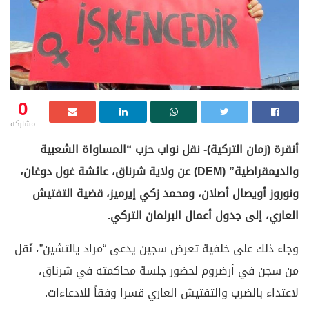
0
مشاركة
أنقرة (زمان التركية)- نقل نواب حزب “المساواة الشعبية
والديمقراطية” (DEM) عن ولاية شرناق، عائشة غول دوغان،
ونوروز أويصال أصلان، ومحمد زكي إيرميز، قضية التفتيش
العاري، إلى جدول أعمال البرلمان التركي.
وجاء ذلك على خلفية تعرض سجين يدعى “مراد يالتشين”، نُقل
من سجن في أرضروم لحضور جلسة محاكمته في شرناق،
لاعتداء بالضرب والتفتيش العاري قسرا وفقاً للادعاءات.