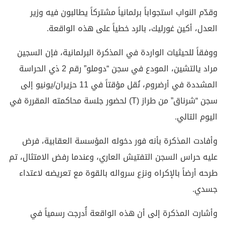
وقدّم النواب استجواباً برلمانياً مشتركاً يطالبون فيه وزير
العدل، أكين غورليك، بالرد خطياً على هذه الواقعة.
ووفقاً للحيثيات الواردة في المذكرة البرلمانية، فإن السجين
مراد يالتشين، المودع في سجن “دوملو” رقم 2 ذي الحراسة
المشددة في أرضروم، نُقل مؤقتاً في 11 حزيران/يونيو إلى
سجن “شرناق” من طراز (T) لحضور جلسة محاكمته المقررة في
اليوم التالي.
وأفادت المذكرة بأنه فور دخوله المؤسسة العقابية، فرض
عليه حراس السجن التفتيش العاري، وعندما رفض الامتثال، تم
طرحه أرضاً بالإكراه ونزع سرواله بالقوة مع تعريضه لاعتداء
جسدي.
وأشارت المذكرة إلى أن هذه الواقعة أُدرجت رسمياً في