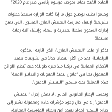
المادة أُلغيت تماماً بموجب مرسوم رئاسي صدر عام 2020؟
وختموا بطلب توضيح حول ما إذا كانت الوزارة ستتخذ خطوات
تشريعية لإنهاء ممارسة التفتيش العاري القسري، التي تمنح
إدارات السجون سلطة تقديرية واسعة، وإنشاء آلية رقابة
مستقلة.
يُذكر أن ملف “التفتيش العاري”، الذي أثارته المذكرة
البرلمانية، يُعد من أكثر القضايا جدلاً في تشريعات تنفيذ
الأحكام العقابية في تركيا منذ فترة طويلة؛ حيث تُنظم اللوائح
المعمول بها في “قانون تنفيذ العقوبات والتدابير الأمنية”
هذه العملية تحت مسمى “التفتيش الدقيق”.
وبحسب الإطار القانوني الحالي، لا يمكن إجراء “التفتيش
الدقيق” إلا في حال وجود مؤشرات جادة ومعقولة تشير إلى
حيازة السجين لمواد تهدد أمن ونظام المؤسسة العقابية،