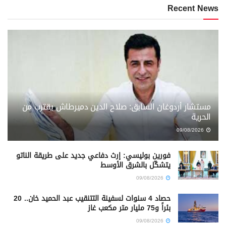
Recent News
مستشار أردوغان السابق: صلاح الدين دميرطاش يقترب من
الحرية
09/08/2026
فورين بوليسي: إرث دفاعي جديد على طريقة الناتو
يتشكّل بالشرق الأوسط
09/08/2026
حصاد 4 سنوات لسفينة التتنقيب عبد الحميد خان.. 20
بئراً و75 مليار متر مكعب غاز
09/08/2026