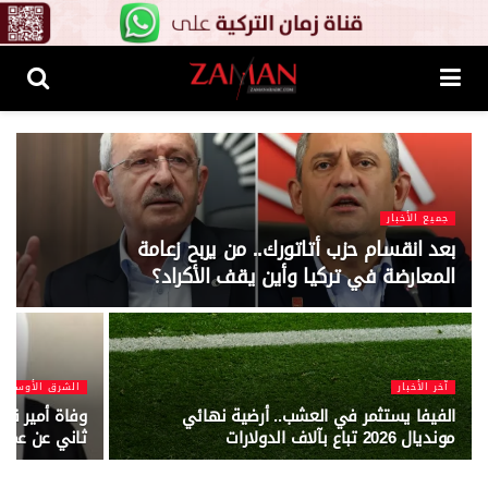
جميع الأخبار
بعد انقسام حزب أتاتورك.. من يربح زعامة
المعارضة في تركيا وأين يقف الأكراد؟
آخر الأخبار
الشرق الأوسط
الفيفا يستثمر في العشب.. أرضية نهائي
وفاة أمير قط
مونديال 2026 تباع بآلاف الدولارات
ثاني عن عمر 74 عامًا