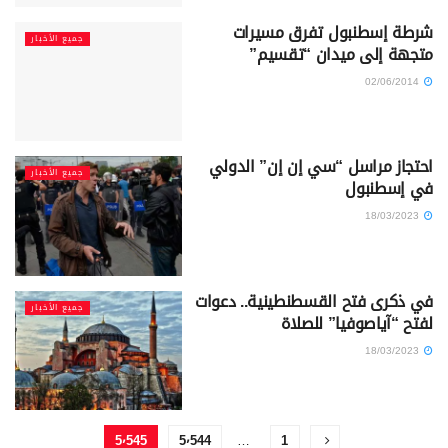
شرطة إسطنبول تفرق مسيرات
جميع الأخبار
متجهة إلى ميدان “تقسيم”
02/06/2014
احتجاز مراسل “سي إن إن” الدولي
جميع الأخبار
في إسطنبول
18/03/2023
في ذكرى فتح القسطنطينية.. دعوات
جميع الأخبار
لفتح “آياصوفيا” للصلاة
18/03/2023
5٬545
5٬544
…
1