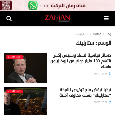
Tag
Home
ستارلينك
الوسم:
ستارلينك
خسائر قياسية لتسلا وسبيس إكس
أخبار العالم
تلتهم 130 مليار دولار من ثروة إيلون
ماسك
26/07/2026
تركيا ترفض منح ترخيص لشركة
أخبار العالم
“ستارلينك” بسبب مخاوف أمنية
08/07/2026