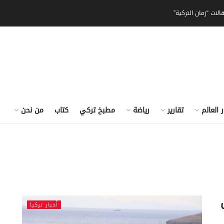
الات “زمان التركية”
ر العالم
تقارير
رياضة
مطبخ تركي
كتاب
من نحن
أخبار تركيا