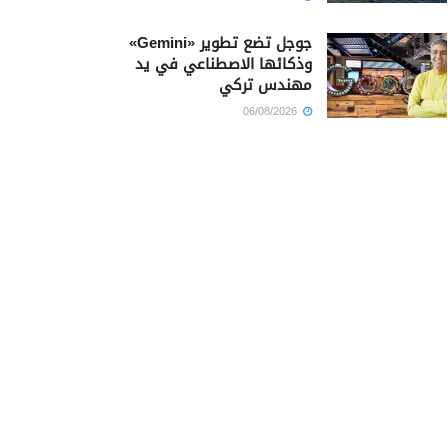
جوجل تضع تطوير «Gemini»
وذكائها الاصطناعي في يد
مهندس تركي
06/08/2026