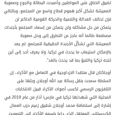
تضيق الخناق على المواطنين وأصبحت البطالة والجوع وصعوبة
المعيشة تشكل أكبر هموم قطاع واسع من المجتمع، وبالتالي
فإن تحالف العدالة والتنمية والحركة القومية الحاكم لن
يتمكن من حل مشاكله ولن يتمكن من إسعاد المجتمع بأجندات
مصطنعة طالما أنه عاجز عن التطرق إلى وحل صعوبة
المعيشة التي تشكِّل الأجندة الحقيقية للمجتمع. لم يعد
بالإمكان استيعاب ما يحدث في تركيا. ولا يعرف أحد إلى أين
تتجه تركيا والتنبؤ بما قد يحدث بالغد”.
أوجاكتان قال منتقدا الازداوجية في التعامل مع الأكراد، إن
السلطة سمحت بنقل رسالة عبد الله أوجلان وبثها على
التلفزيون الرسمي لكسب أصوات الأكراد قبيل الانتخابات
المحلية التي شهدتها تركيا في مارس/ أذار من عام 2019 في
إشارة إلى استضافة محمد أوجلان شقيق زعيم حزب العمال
الكردستاني المعتقل الذي داعا باسمه الأكراد إلى التصويت