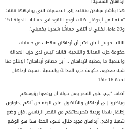
أرداهان المنسية!
هذا وأشار مواطن متقاعد إلى الصعوبات التي يواجهها قائلا:
“سئمنا من أردوغان. ظللت أودع النقود في حسابات الدولة لـ15
و20 عاما، لكنني لا أتلقى معاشًا شهريا يكفيني”.
النائب مرسل ألبان اعتبر أن أرداهان سقطت من حسابات
حكومة حزب العدالة والتنمية، قائلا: “ليس لدى حزب العدالة
والتنمية ما يعطيه لأرداهان… أين مصانع أرداهان؟ الإنتاج هنا
شبه معدوم، حكومة حزب العدالة والتنمية.. نسيت أرداهان
لمدة 18 عامًا”.
أضاف “يجب على القصر ومن حوله أن يرفعوا رؤوسهم
وينظروا إلى أرداهان والأناضول. على الرغم من أنهم يحاولون
إظهار بلادنا وردية بتصريحاتهم من القصر الرئاسي، فإن وضع
شعبنا واضح. أرداهان مجرد مثال. لسوء الحظ، هذا هو الوضع