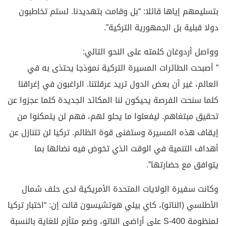
بتسليمهم إياها قائلا: “بل وقامت بتهديدنا. لستم تخاطبون
دولا قبلية بل الجمهورية التركية”.
وواصل أردوغان كلمته على النحو التالي:
” أصبحت الطائرات المسيرة التركية نموذجا يحتذى به في
العالم، غير أن بعض الدول تريد عرقلتنا. الراغبون في إغراقنا
كلما سنحت الفرصة يحيكون لنا المكائد الجديدة كلما عجزوا عن
تحقيق مبتغاهم. ليفعلوا ما يحلو لهم، فهم لن يتمكنوا من
إيقاف هذه المسيرة وستفنى قوة الظالم. تركيا لن تتنازل عن
أهداف التنمية في الوقت الذي تخوض فيه نضالها بما
يتوافق مع حضارتها”.
وكانت سفيرة الولايات المتحدة الأمريكية لدى حلف شمال
الأطلسي (الناتو)، كاي بيلي هوتشيسون قالت إن: “اختبار تركيا
لمنظومة S-400 على أراضي الناتو، وضع متأزم للغاية بالنسبة