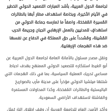
لجامعة الدول العربية، بأشد العبارات التصعيد الحوثي الخطير
في الأيام الأخيرة، وبخاصة استهداف مطار أبها بالطائرات
المُسيرة المُفخخة، واصفاً ما تمارسه جماعة الحوثي من
استهدافٍ للمدنيين بالعمل الإرهابي الجبان وجريمة الحرب
المُشينة، ومُشدداً على حق المملكة في الدفاع عن نفسها
ضد هذه الهجمات الإرهابية.
ونقل مصدر مسئول بالأمانة العامة لجامعة الدول العربية عن
أبو الغيط استنكاره للتصعيد الحوثي الممنهج بهدف احباط
مساعي تحريك العملية السياسية، بما في ذلك الهجمات التي
شنتها ميلشيا الحوثي مؤخراً على مدينة مأرب بالصواريخ
الباليستية والطائرات المُفخخة، وكذا المحاولات المستمرة
والفاشلة لاستهداف الأراضي السعودية.
وأكد الأمين العام للجامعة العربية أن وقف إطلاق النار يُمثل