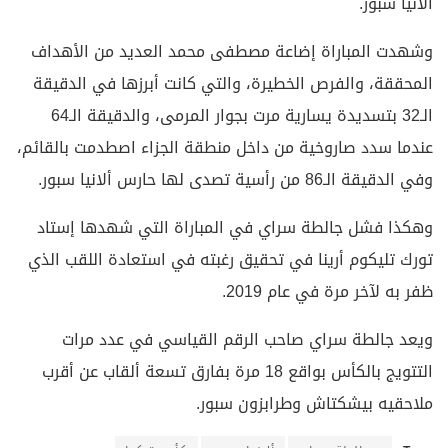
آلانيا سبور.
وشهدت المباراة إضاعة مصطفى محمد العديد من الأهداف
المحققة، والفرص الخطيرة، والتي كانت أبرزها في الدقيقة
الـ32 بتسديدة يسارية مرت بجوار المرمى، والدقيقة الـ64
عندما سدد صاروخية من داخل منطقة الجزاء اصطدمت بالقائم،
وفي الدقيقة الـ86 من رأسية تصدى لها حارس ألانيا سبور.
وهكذا فشل جالطة سراي في المباراة التي شهدها إستاد
تورك تليكوم أرينا في تحقيق رغبته في استعادة اللقب الذي
ظفر به لآخر مرة في عام 2019.
ويعد جالطة سراي صاحب الرقم القياسي في عدد مرات
التتويج بالكأس بواقع 18 مرة بفارق تسعة ألقاب عن أقرب
ملاحقيه بيشكتاش وطرابزون سبور.