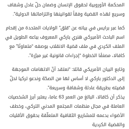
المحكمة الأوروبية لحقوق الإنسان وضمان حلّ عادل وشفاف
وسريع لهذه القضية وفقاً لقوانينها والتزاماتها الدولية”.
كما عبر برايس في بيانه عن “قلق” الولايات المتحدة من إقحام
اسم الباحث الأميركي هنري باركي المعروف بباعه الطويل في
الملف الكردي في ملف قضية الانقلاب بوصفه “متعاونًا” مع
كافالا، مصنفًا الخطوة “إجراءات قانونية غير مبرّرة”.
وتابع البيان الأمريكي قائلا: “نعتقد أنّ الاتهامات الموجهة
إلى الدكتور باركي لا أساس لها من الصحّة وندعو تركيا لحلّ
قضيته بطريقة عادلة وشفافة وسريعة”.
يذكر أن كافالا، البالغ من العمر 63 عاما، يعتبر أبرز الشخصيات
العاملة في مجال منظمات المجتمع المدني التركي، وخطف
الأضواء بدعمه للمشاريع الثقافية المتعلّقة بحقوق الأقليات
والقضية الكردية