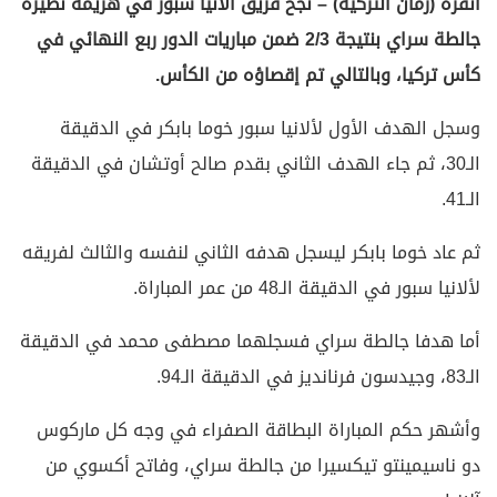
أنقرة (زمان التركية) – نجح فريق ألانيا سبور في هزيمة نظيره
جالطة سراي بنتيجة 2/3 ضمن مباريات الدور ربع النهائي في
كأس تركيا، وبالتالي تم إقصاؤه من الكأس.
وسجل الهدف الأول لألانيا سبور خوما بابكر في الدقيقة
الـ30، ثم جاء الهدف الثاني بقدم صالح أوتشان في الدقيقة
الـ41.
ثم عاد خوما بابكر ليسجل هدفه الثاني لنفسه والثالث لفريقه
لألانيا سبور في الدقيقة الـ48 من عمر المباراة.
أما هدفا جالطة سراي فسجلهما مصطفى محمد في الدقيقة
الـ83، وجيدسون فرنانديز في الدقيقة الـ94.
وأشهر حكم المباراة البطاقة الصفراء في وجه كل ماركوس
دو ناسيمينتو تيكسيرا من جالطة سراي، وفاتح أكسوي من