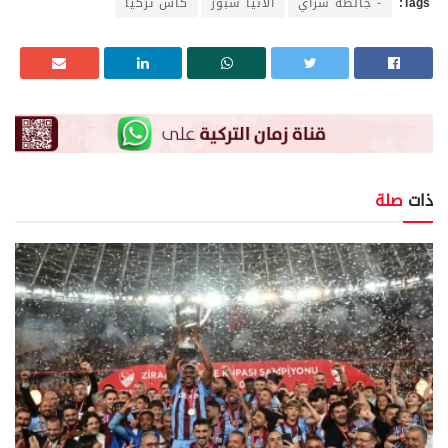
Tags:
- جالطة سراي
ألانيا سبور
كأس تركيا
ذات
صلة