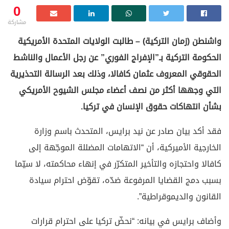
0
مشاركة
واشنطن (زمان التركية) – طالبت الولايات المتحدة الأمريكية
الحكومة التركية بـ”الإفراج الفوري” عن رجل الأعمال والناشط
الحقوقي المعروف عثمان كافالا، وذلك بعد الرسالة التحذيرية
التي وجهها أكثر من نصف أعضاء مجلس الشيوح الأمريكي
بشأن انتهاكات حقوق الإنسان في تركيا.
فقد أكد بيان صادر عن نيد برايس، المتحدث باسم وزارة
الخارجية الأميركية، أن “الاتهامات المضللة الموجّهة إلى
كافالا واحتجازه والتأخير المتكرّر في إنهاء محاكمته، لا سيّما
بسبب دمج القضايا المرفوعة ضدّه، تقوّض احترام سيادة
القانون والديموقراطية”.
وأضاف برايس في بيانه: “نحضّ تركيا على احترام قرارات