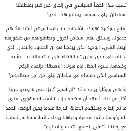
تسبب هذا الخطأ السياسي في إلحاق ضرر كبير بمنظمتنا
وسلطان بيلي، وسوف يستمر هذا الضرر”.
وتابع بوزكايا: “هؤلاء الأشخاص كنا وقعنا فيهم ثقتنا ولكنهم
خدعونا، وسيثق بهم أشخاص آخرون ويطعنونهم من ظهورهم
أيضا. الشيء الوحيد الذي يزعجنا هو أن الجهود والنضال الذي
بذلناه على مدى سنين تم القضاء على مكتسباته بين عشية
وضحاها. لسوء الحظ، قام هؤلاء الأصدقاء بإنهاء الزخم
السياسي الذي حققناه في سلطان بيلي من أجل مصالحهم”.
وأنهى بوزكايا بيانه قائلا: “لن أشرح كثيرًا حتى لا يتضرر حزبنا
أكثر من ذلك. أعتقد أن منظمة حزب الشعب الجمهوري سترى
ما تم إنجازه وستقدم الإجابة اللازمة عندما يحين الوقت. الحمد
لله رؤوسنا دائما منتصبة وجباهنا بيضاء دائما. سنواصل كفاحنا
مع زملائنا. أتمنى للجميع التحية والاحترام”.‏