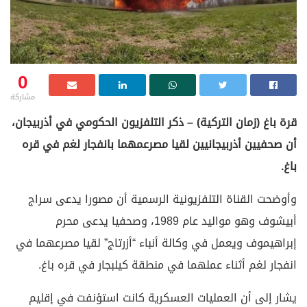
0
مشاركة
قرة باغ (زمان التركية) – ذكر التلفزيون الحكومي في أذربيجان،
أن صحفيين أذربيجانيين لقيا مصرعمهما بانفجار لغم في قره
باغ.
وأوضحت القناة التلفزيونية الرسمية أن مصورا يدعى سراج
أبيشوف وهو مواليد عام 1989، وصحفيا يدعى محرم
إبراهيموف ويعمل في وكالة أنباء “أزرتاج” لقيا مصرعهما في
انفجار لغم أثناء عملهما في منطقة كيلبجار في قره باغ.
يشار إلى أن العمليات العسكرية كانت استؤنفت في إقليم