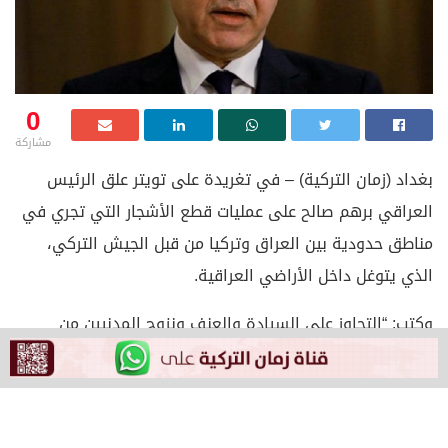
0
مشاركة
بغداد (زمان التركية) – في تغريدة على تويتر علق الرئيس
العراقي برهم صالح على عمليات قطع الأشجار التي تجري في
مناطق حدودية بين العراق وتركيا من قبل الجيش التركي،
الذي يتوغل داخل الأراضي العراقية.
وكتب: “التجاوز على السيادة والعنف ونزوح المدنيين من
منازلهم، فقطع أشجار الغابات في هرور وباتيفا وغيرها من
المناطق الحدودية في اقليم كردستان، ممارسات غير إنسانية
وجريمة بيئية لا يجب غض النظر عنها”.