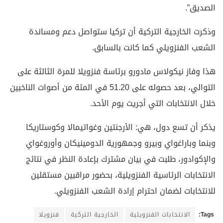
الصديق”.
وذكرت الخارجية التركية أن تركيا ستواصل دعم ومساندة
الشعب الفنزويلي كما كانت بالسابق.
هذا وفاز نيكولاس مادورو برئاسة فنزويلا للمرة الثالثة على
التوالي، بعد حصوله على 51.20 في المئة من أصوات الناخبين
خلال الانتخابات التي أجريت يوم الأحد.
يذكر أن تسع دول، هي: الأرجنتين وغواتيمالا وكوستاريكا
وبنما وباراغواي وبيرو وجمهورية الدومينيكان وأوروغواي
والإكوادور، طلبت في بيان مشترك بإعادة النظر في نتائج
الانتخابات الرئاسية الفنزويلية، بحضور مراقبين مستقلين
للانتخابات لضمان احترام إرادة الشعب الفنزويلي.
Tags:
الانتخابات الفنزويلية
الخارجية التركية
فنزويلا