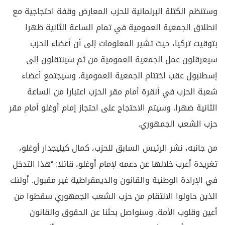
وستنظم الكتلة البرلمانية للحزب المعارض وقفة احتجاجية مع
انطلاق الجمعية العمومية في تمام الساعة الثانية ظهرا
بتوقيت تركيا، حيث تشير المعلومات إلى أن أعضاء الحزب
سيعرقلون عمل الجمعية العمومية من ثم سينتقلون إلى
إسطنبول عقب اختتام الجمعية العمومية. وسيجتمع أعضاء
شعبة الحزب في أنقرة أمام مقر الحزب اعتبارا من الساعة
الثانية ضهرا. وسيتم الاحتجاج على احتجاز إمام أوغلو أمام مقر
حزب الشعب الجمهوري.
من جانبه، نشر الرئيس السابق للحزب، كمال كيليجدار أوغلو،
تغريدة أعرب خلالها عن دعمه لإمام أوغلو، قائلا: “هذا التدخل
في الإرادة الوطنية والقانون والديمقراطية غير مقبول. أولئك
الذين حاولوا الانتقام من حزب الشعب الجمهوري سقطوا من
أعين وقلوب الأمة. وسنواصل بحثنا عن الحقوق والقانون