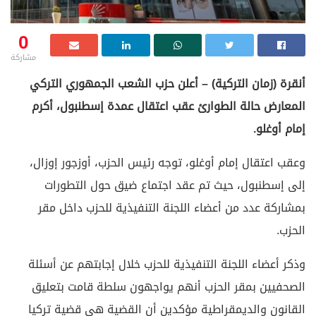
0
مشاركة
أنقرة (زمان التركية) – أعلن حزب الشعب الجمهوري التركي
المعارض حالة الطوارئ عقب اعتقال عمدة إسطنبول، أكرم
إمام أوغلو.
وعقب اعتقال إمام أوغلو، توجه رئيس الحزب، أوزجور إوزال،
إلى إسطنبول، حيث تم عقد اجتماع ضيق حول التطورات
بمشاركة عدد من أعضاء اللجنة التنفيذية للحزب داخل مقر
الحزب.
وذكر أعضاء اللجنة التنفيذية للحزب خلال إجابتهم عن أسئلة
الصحفيين بمقر الحزب أنهم يواجهون سلطة قامت بتعليق
القانون والديمقراطية مؤكدين أن القضية هى قضية تركيا