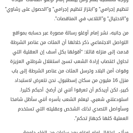
تنظيم إجرامي” و”ابتزاز تنظيم إجرامي” و”الحصول على رشاوي”
و”الاحتيال” و”التلاعب في المناقصات”.
من جانبه، نشر إمام أوغلو رسالة مصورة عبر حسابه بمواقع
التواصل الاجتماعي ذكر خلالها أن المئات من عناصر الشرطة
قدمت إلى منزله قائلا: “أقولها بكل أسف إن العقلية التي
تحاول اغتصاب إرادة الشعب تسئ استغلال شرطتي العزيزة
وقوات أمن البلاد وترسل المئات من عناصر الشرطة إلى باب
منزل 16 مليون من سكان إسطنبول. نحن نتعرض لاستبداد
كبير، لكن أريدكم أن تعرقوا أنني لن أرضخ. أحبكم كثيرا.
استودعتني شعبي. ليعلم الشعب بأسره أنني سأظل شامخا
وسأواصل التصدي لذلك الشخص وعقليته التي تستخدم
العملية كلها كجهاز تحكم”.
ويأتي اعتقال إمام اوغلو بعد ساعات من إلغاء جامعة