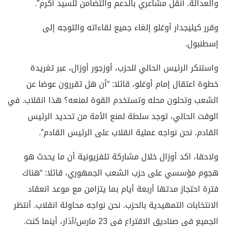
والعدالة. أنقل مشاعري بالدعم والتضامن للسيد أكرم”.
وقرر كيليجدار أوغلو إلغاء جميع لقاءاته والتوجه إلى
إسطنبول.
واستنكر الرئيس الحالي للحزب، أوزجور أوزال، عبر تغريدة
خطوة اعتقال إمام أوغلو، قائلا: “أن هل تقررون عوضا عن
الشعب وتحلون محله وتستخدم القوة لمنعه؟ هذا انقلاب. في
الوقت الحالي، توجد سلطة لمنع الأمة من تحديد الرئيس
القادم. نحن نواجه عملية انقلاب على الرئيس القادم”.
ولاحقا، اكد أوزال خلال مشاركة تلفزيونية أن ما يحدث هو
هجوم مؤسسي على حزب الشعب الجمهوري، قائلا: “هناك
فترة احتجاز مدتها أربعة أيام بما يتزامن مع موعد انعقاد
الانتخابات التمهيدية بالحزب. نحن نواجه محاولة انقلاب. أنتظر
الجميع في صناديق الاقتراع في 23 مارس/آذار، أينما كنت.