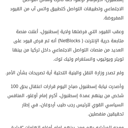
الاجتماعي وتطبيقات التواصل كتطبيق واتس آب من القيود
المفروضة.
وعقب القيود التي فرضتها ولاية إسطنبول، أعلنت منصة
متابعة حرية الإنترنت ( NetBlocks) أنه تم فرض قيود على
العديد من منصات التواصل الاجتماعي داخل تركيا من بينها
تويتر ويوتيوب وانستغرام وتيك توك.
ولم تصدر وزارة النقل والبنية التحتية أية تصريحات بشأن الأمر.
وأصدرت نيابة إسطنبول صباح اليوم قرارات اعتقال بحق 100
شخص من بينهم عمدة إسطنبول، أكرم إمام أوغلو، المنافس
السياسي القوي للرئيس رجب طيب أردوغان، في إطار
تحقيقين منفصلين.
ووجه للمشتبه بهم ومن بينهم إمام أوغلو اتهامات “قيادة