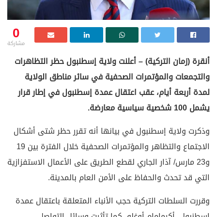
0
مشاركة
أنقرة (زمان التركية) – أعلنت ولاية إسطنبول حظر التظاهرات
والتجمعات والمؤتمرات الصحفية في سائر مناطق الولاية
لمدة أربعة أيام، عقب اعتقال عمدة إسطنبول في إطار قرار
يشمل 100 شخصية سياسية معارضة.
وذكرت ولاية إسطنبول في بيانها أنه تقرر حظر شتى أشكال
الاجتماع والتظاهر والمؤتمرات الصحفية خلال الفترة بين 19
و23 مارس/ آذار الجاري لقطع الطريق على الأعمال الاستفزازية
التي قد تحدث والحفاظ على الأمن العام بالمدينة.
وقررت السلطات التركية حجب الأنباء المتعلقة باعتقال عمدة
إسطنبول، أكرمإمام أوغلو، كما تأثرت وسائل التواصل