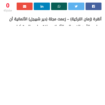
0
مشاركة
أنقرة (زمان التركية) – زعمت مجلة (دير شبيجل) الألمانية أن
مجلس الأمن الفيدرالي الألماني وافق على طلب تركيا
للحصول على 40 مقاتلة من طراز يوروفايتر تايفون.
وأفادت المجلة الألمانية أن المجلس وافق على الطلب الذي
قدمته أنقرة في مارس/ آذار من عام 2023 على أن يتم إنتاج
الطائرات في بريطانيا بالقطع التي ستوفرها ألمانيا.
وكانت ألمانيا أعطت الضوء الأخضر في عام 2024 للمفاوضات
القائمة من جانب بريطانيا لبيع نحو 40 مقاتلة طلبتها تركيا في
عام 2023، غير أن التطورات السياسية والإقليمية والتغيير
الحكومي في ألمانيا تسببت في غموض بشان موعد انتهاء
عملية التفاوض هذه.