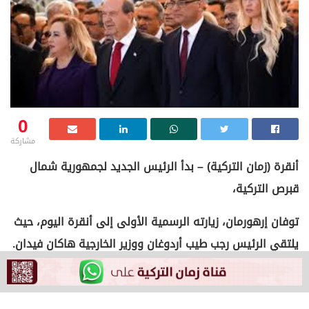
0
مشاركة
أنقرة (زمان التركية) – بدأ الرئيس الجديد لجمهورية شمال
قبرص التركية،
توفان إرهورمان، زيارته الرسمية الأولى إلى أنقرة اليوم، حيث
يلتقي الرئيس رجب طيب أردوغان ووزير الخارجية هاكان فيدان.
وتغطي الصحف القبرصية الزيارة على نطاق واسع، معتبرة
إياها نقطة تحول استراتيجية في سياق التطورات الإقليمية