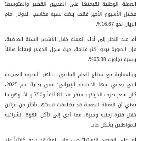
العملة الوطنية لقيمتها على المديين القصير والمتوسط؛
فخلال الأسبوع الأخير فقط، بلغت نسبة مكاسب الدولار أمام
الريال نحو 16.67%.
أما عند النظر إلى أداء العملة خلال الأشهر الستة الماضية،
فإن الصورة تبدو أكثر قتامة، حيث سجل الدولار ارتفاعاً هائلاً
بنسبة تجاوزت 65.38%.
وبالمقارنة مع مطلع العام الماضي، تظهر الفجوة العميقة
التي يعاني منها الاقتصاد الإيراني؛ ففي بداية عام 2025،
كان سعر صرف الدولار يستقر عند 81 ألفاً و750 ريالاً، وهو ما
يعني أن العملة الصعبة قد تضاعفت قيمتها بأكثر من مرتين
خلال فترة زمنية وجيزة، مما أدى إلى تآكل القوة الشرائية
للمواطنين بشكل حاد.
أما على الصعيد الاستراتيجي، فإن المشهد يبدو كارثياً عند