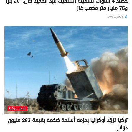
حصاد 4 سنوات لسفينة التتنقيب عبد الحميد خان.. 20 بئراً
و75 مليار متر مكعب غاز
09/08/2026
أخبار تركيا
تركيا تزوّد أوكرانيا بحزمة أسلحة ضخمة بقيمة 283 مليون
دولار