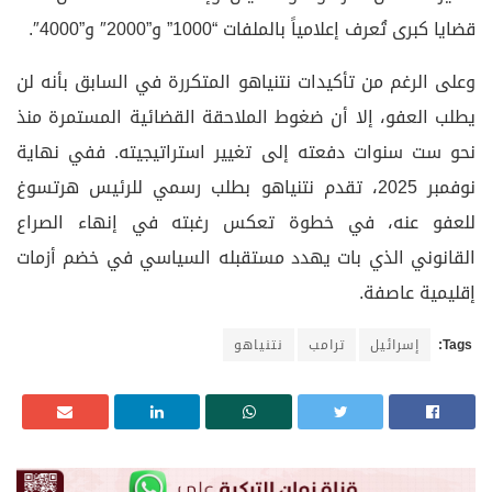
قضايا كبرى تُعرف إعلامياً بالملفات “1000” و”2000″ و”4000″.
وعلى الرغم من تأكيدات نتنياهو المتكررة في السابق بأنه لن
يطلب العفو، إلا أن ضغوط الملاحقة القضائية المستمرة منذ
نحو ست سنوات دفعته إلى تغيير استراتيجيته. ففي نهاية
نوفمبر 2025، تقدم نتنياهو بطلب رسمي للرئيس هرتسوغ
للعفو عنه، في خطوة تعكس رغبته في إنهاء الصراع
القانوني الذي بات يهدد مستقبله السياسي في خضم أزمات
إقليمية عاصفة.
Tags:
إسرائيل
ترامب
نتنياهو