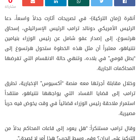
0
مشاركة
أنقرة (زمان التركية)- في تصريحات أثارت جدلاً واسعاً، دعا
الرئيس الأمريكي دونالد ترامب الرئيس الإسرائيلي، إسحاق
هرتسوغ، إلى إصدار عفو شامل عن رئيس الوزراء بنيامين
نتنياهو، معتبراً أن مثل هذه الخطوة ستحول هرتسوغ إلى
“بطل قومي” في بلاده، وتنهي حالة الانقسام التي تفرضها
المحاكمات الجارية.
وخلال مقابلة أجرتها معه منصة “أكسيوس” الإخبارية، تطرق
ترامب إلى قضايا الفساد التي يواجهها نتنياهو، منتقداً
استمرار ملاحقة رئيس الوزراء قضائياً في وقت يخوض فيه حرباً
مصيرية.
وقال ترامب مستنكراً: “هل يعود إلى قاعات المحاكم بدلاً من
التركيز على إيران؟ وفي وسط الحرب؟ هذا أمر لا يُصدق”.