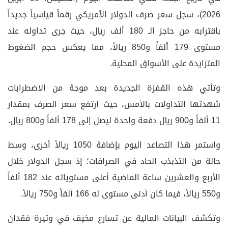
2026)، سجل سعر صرف الدولار الأمريكي رقماً قياسياً جديداً
باقترابه من حاجز الـ 180 ألف ريال، حيث جرى تداوله عند
مستوى 179 ألفاً و850 ريالاً، مما يعكس حجم الضغوط
المتزايدة على الأسواق المحلية.
وتأتي هذه القفزة الجديدة بعد موجة من الاضطرابات
شهدتها التداولات بالأمس، حيث ارتفع سعر الصرف بمقدار
11 ألفاً و900 ريال دفعة واحدة ليصل إلى 178 ألفاً و800 ريال.
واستمر هذا التصاعد اليوم بإضافة 1050 ريالاً أخرى، وسط
حالة من التذبذب الحاد في الصرافات؛ إذ سجل الدولار خلال
الأربع والعشرين ساعة الماضية أعلى مستوياته عند 182 ألفاً
و550 ريالاً، فيما كان أدنى مستوى له 166 ألفاً و750 ريالاً.
وتكشف البيانات المالية عن تسارع مخيف في وتيرة فقدان