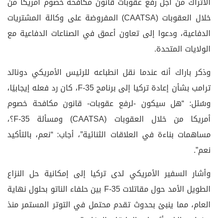
الأتراك من أجل رفع عقوبات قانون مكافحة خصوم أمريكا من
خلال العقوبات (CAATSA) المفروضة على وكالة المشتريات
الدفاعية، ودعوا إلى تعاون أعمق في الصناعات الدفاعية مع
الولايات المتحدة.
وذكر باراك أنه عندما نقل انطباعه للرئيس الأمريكي دونالد
ترامب بشأن إعادة تركيا إلى برنامج F-35، كان رد فعله إيجابيًا،
وسُئل: “هل سيكون -لرفع عقوبات- قانون مكافحة خصوم
أمريكا من خلال العقوبات (CAATSA) ومسألة F-35؟،
مساهمات بناءة في العلاقات الثنائية”، أجاب: “نعم، بالتأكيد
نعم”.
وأشار السفير الأمريكي لدى تركيا إلى إمكانية حل النزاع
الطويل الأمد حول مقاتلات F-35 بين حلفاء الناتو بحلول نهاية
العام، مما ينبئ بحدوث تقدم محتمل في التوتر المستمر منذ