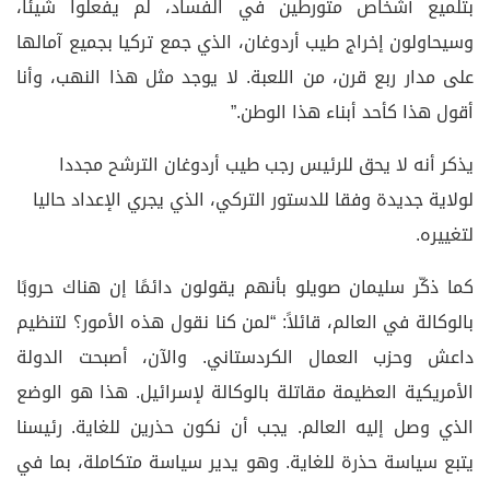
بتلميع أشخاص متورطين في الفساد، لم يفعلوا شيئًا،
وسيحاولون إخراج طيب أردوغان، الذي جمع تركيا بجميع آمالها
على مدار ربع قرن، من اللعبة. لا يوجد مثل هذا النهب، وأنا
أقول هذا كأحد أبناء هذا الوطن.”
يذكر أنه لا يحق للرئيس رجب طيب أردوغان الترشح مجددا
لولاية جديدة وفقا للدستور التركي، الذي يجري الإعداد حاليا
لتغييره.
كما ذكّر سليمان صويلو بأنهم يقولون دائمًا إن هناك حروبًا
بالوكالة في العالم، قائلاً: “لمن كنا نقول هذه الأمور؟ لتنظيم
داعش وحزب العمال الكردستاني. والآن، أصبحت الدولة
الأمريكية العظيمة مقاتلة بالوكالة لإسرائيل. هذا هو الوضع
الذي وصل إليه العالم. يجب أن نكون حذرين للغاية. رئيسنا
يتبع سياسة حذرة للغاية. وهو يدير سياسة متكاملة، بما في