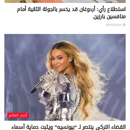
استطلاع رأي: أردوغان قد يخسر بالجولة الثانية أمام
منافسين بارزين
08/08/2026
أخبار العالم
القضاء التركي ينتصر لـ “بيونسيه” ويثبت حماية أسماء