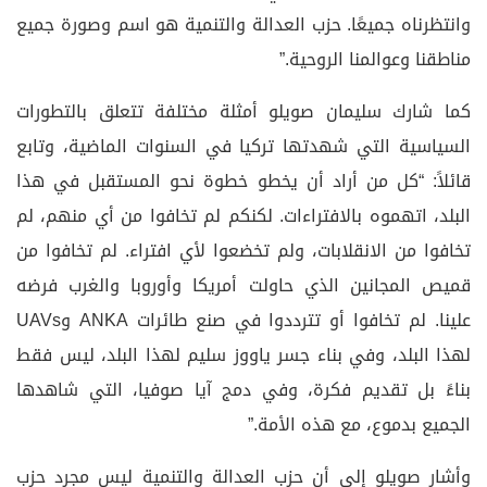
وانتظرناه جميعًا. حزب العدالة والتنمية هو اسم وصورة جميع
مناطقنا وعوالمنا الروحية.”
كما شارك سليمان صويلو أمثلة مختلفة تتعلق بالتطورات
السياسية التي شهدتها تركيا في السنوات الماضية، وتابع
قائلاً: “كل من أراد أن يخطو خطوة نحو المستقبل في هذا
البلد، اتهموه بالافتراءات. لكنكم لم تخافوا من أي منهم، لم
تخافوا من الانقلابات، ولم تخضعوا لأي افتراء. لم تخافوا من
قميص المجانين الذي حاولت أمريكا وأوروبا والغرب فرضه
علينا. لم تخافوا أو تترددوا في صنع طائرات ANKA وUAVs
لهذا البلد، وفي بناء جسر ياووز سليم لهذا البلد، ليس فقط
بناءً بل تقديم فكرة، وفي دمج آيا صوفيا، التي شاهدها
الجميع بدموع، مع هذه الأمة.”
وأشار صويلو إلى أن حزب العدالة والتنمية ليس مجرد حزب