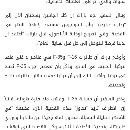
سنوات والذي أثر على العلاقات الدفاعية.
وقال السفير توم باراك إن كلا الجانبين يسعيان الآن إلى
“بداية جديدة” وأن الكونجرس مستعد لإعادة النظر في
القضية. وفي تصريح لوكالة الأناضول، قال باراك: “أعتقد أن
لدينا فرصة للتوصل إلى حل قبل نهاية العام”.
وأوضح باراك أن طائرات F-16 وF-35 هي عناصر لا غنى عنها
لتركيا، الحليف في الناتو، وذكّر بأن معظم أجزاء F-35 تُصنع
في تركيا. وأشار باراك إلى أن تركيا دفعت مقابل طائرات F-16
وتحديثها.
وذكر السفير أن مسألة F-35 نوقشت منذ فترة طويلة، قائلاً
إن الأطراف تريد “تجاوز” هذه القضية الآن، مضيفاً: “في
الأشهر القليلة المقبلة، سترون لقاءً جديدًا بين قائدينا ووزيري
خارجيتنا، وتجديدًا للأجندة الثنائية، وكل القضايا التي نوقشت